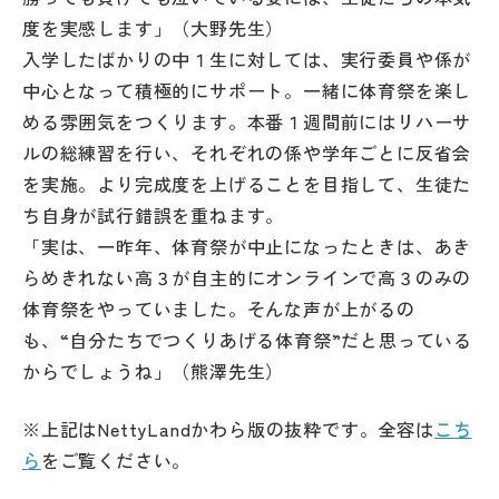
度を実感します」（大野先生）
入学したばかりの中１生に対しては、実行委員や係が
中心となって積極的にサポート。一緒に体育祭を楽し
める雰囲気をつくります。本番１週間前にはリハーサ
ルの総練習を行い、それぞれの係や学年ごとに反省会
を実施。より完成度を上げることを目指して、生徒た
ち自身が試行錯誤を重ねます。
「実は、一昨年、体育祭が中止になったときは、あき
らめきれない高３が自主的にオンラインで高３のみの
体育祭をやっていました。そんな声が上がるの
も、“自分たちでつくりあげる体育祭”だと思っている
からでしょうね」（熊澤先生）
※上記はNettyLandかわら版の抜粋です。全容は
こち
ら
をご覧ください。