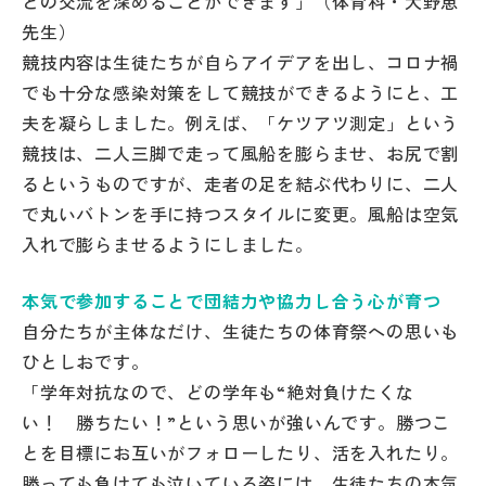
との交流を深めることができます」（体育科・大野恵
先生）
競技内容は生徒たちが自らアイデアを出し、コロナ禍
でも十分な感染対策をして競技ができるようにと、工
夫を凝らしました。例えば、「ケツアツ測定」という
競技は、二人三脚で走って風船を膨らませ、お尻で割
るというものですが、走者の足を結ぶ代わりに、二人
で丸いバトンを手に持つスタイルに変更。風船は空気
入れで膨らませるようにしました。
本気で参加することで団結力や協力し合う心が育つ
自分たちが主体なだけ、生徒たちの体育祭への思いも
ひとしおです。
「学年対抗なので、どの学年も“絶対負けたくな
い！ 勝ちたい！”という思いが強いんです。勝つこ
とを目標にお互いがフォローしたり、活を入れたり。
勝っても負けても泣いている姿には、生徒たちの本気