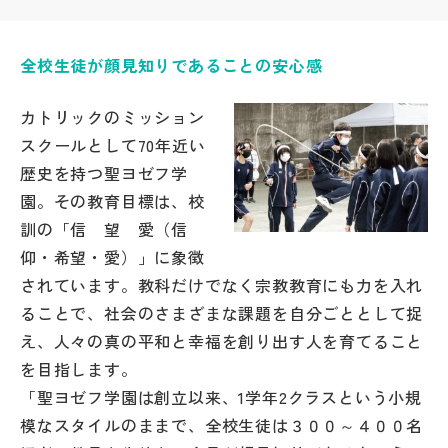
帰国生受験情報
全校生徒が顔見知りであることの安心感
説明会・イベント情報
カトリックのミッション
スクールとして70年近い
よみもの
歴史を持つ聖ヨゼフ学
園。その教育目標は、校
学校からのお知らせ
訓の「信 望 愛（信
仰・希望・愛）」に象徴
学校HP最新情報
されています。教科だけでなく宗教教育にも力を入れ
ることで、社会のさまざまな課題を自分ごととして捉
え、人々の真の平和と幸福を創り出す人を育てること
特集
を目指します。
「聖ヨゼフ学園は創立以来、1学年2クラスという小規
NettyLandかわら版
模なスタイルのままで、全校生徒は３００～４００名