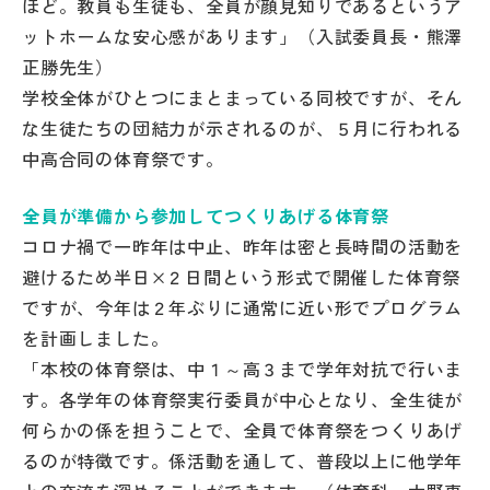
ほど。教員も生徒も、全員が顔見知りであるというア
その他
ットホームな安心感があります」（入試委員長・熊澤
正勝先生）
お問い合わせ
学校全体がひとつにまとまっている同校ですが、そん
な生徒たちの団結力が示されるのが、５月に行われる
個人情報保護方針
中高合同の体育祭です。
サイトマップ
全員が準備から参加してつくりあげる体育祭
コロナ禍で一昨年は中止、昨年は密と長時間の活動を
避けるため半日×２日間という形式で開催した体育祭
運営会社
ですが、今年は２年ぶりに通常に近い形でプログラム
を計画しました。
「本校の体育祭は、中１～高３まで学年対抗で行いま
す。各学年の体育祭実行委員が中心となり、全生徒が
何らかの係を担うことで、全員で体育祭をつくりあげ
るのが特徴です。係活動を通して、普段以上に他学年