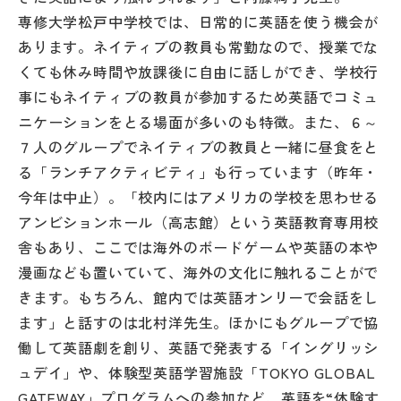
その他
専修大学松戸中学校では、日常的に英語を使う機会が
あります。ネイティブの教員も常勤なので、授業でな
お問い合わせ
くても休み時間や放課後に自由に話しができ、学校行
事にもネイティブの教員が参加するため英語でコミュ
個人情報保護方針
ニケーションをとる場面が多いのも特徴。また、６～
７人のグループでネイティブの教員と一緒に昼食をと
る「ランチアクティビティ」も行っています（昨年・
サイトマップ
今年は中止）。「校内にはアメリカの学校を思わせる
アンビションホール（高志館）という英語教育専用校
運営会社
舎もあり、ここでは海外のボードゲームや英語の本や
漫画なども置いていて、海外の文化に触れることがで
きます。もちろん、館内では英語オンリーで会話をし
ます」と話すのは北村洋先生。ほかにもグループで協
働して英語劇を創り、英語で発表する「イングリッシ
ュデイ」や、体験型英語学習施設「TOKYO GLOBAL
GATEWAY」プログラムへの参加など、英語を“体験す