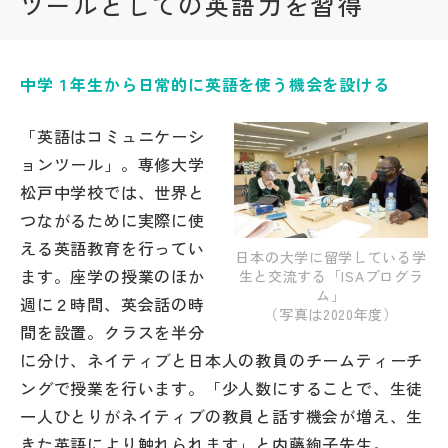
ツールとしての英語力を習得
帰国生受験情報
中学１年生から日常的に英語を使う機会を設ける
説明会・イベント情報
「英語はコミュニケーシ
よみもの
ョンツール」。専修大学
松戸中学校では、世界と
学校からのお知らせ
つながるために実際に使
える英語教育を行ってい
日本の大学に留学している学
ます。座学の授業のほか
生と交流する「ISAプログラ
学校HP最新情報
ム」
週に２時間、英会話の時
（写真は2020年度）
間を設置。クラスを半分
特集
に分け、ネイティブと日本人の教員のチームティーチ
ングで授業を行います。「少人数にすることで、生徒
NettyLandかわら版
一人ひとりがネイティブの教員と話す機会が増え、生
きた英語により触れられます」と内藤絢子先生。