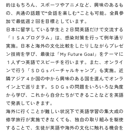
的はもちろん、スポーツやアニメなど、興味のあるも
の、共通の話題で“会話を楽しむ”ことも可能。全員参
加で最低週２回を目標としています。
日本に留学している学生と２日間英語だけで交流する
「ＩＳＡプログラム」は、感染対策を行って例年通り
実施。日本と海外の文化比較をしたりしながらプレゼ
ン技術を学び、最後は「My Future Goal」をテーマに
１人ずつ英語でスピーチを行います。また、オンライ
ンで行う「ＳＤＧｓバーチャルキャンプ」も実施。近
隣アジア４か国の中から興味のある国を選んでオンラ
イン上で巡ります。ＳＤＧｓの問題をいろいろな角度
から学び、これから自分たちができることなどを英語
で発表していきます。
海外に行くことが難しい状況下で英語学習の集大成の
修学旅行が実施できなくても、独自の取り組みを駆使
することで、生徒が英語や海外の文化に触れる機会を