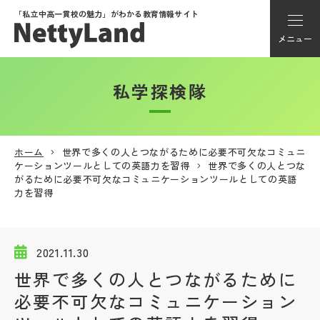
「私立中高一貫校の魅力」が
わかる教育情報サイト
メニュー
私学探検隊
アカウント登録
Myページ
ホーム
世界で多くの人とつながるために必要不可欠なコミュニ
ケーションツールとしての英語力を習得
世界で多くの人とつな
メニュー
がるために必要不可欠なコミュニケーションツールとしての英語
力を習得
学校選び
2021.11.30
学校動画
世界で多くの人とつながるために
必要不可欠なコミュニケーション
私学探検隊