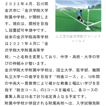
２０２２年４月、石川県
帰国生受験情報
金沢市に「金沢学院大学
附属中学校」が開校しま
す。現在は、開校を目指
説明会・イベント情報
し設置認可申請中です。
人工芝の金沢学院グリーンフ
従来の金沢学院高等学校
よみもの
ィールド
は２０２１年４月に「金
沢学院大学附属高等学
学校からのお知らせ
校」へと名称を変更しており、中学・高校・大学の学
びの枠組みが整います。
学校HP最新情報
金沢学院大学附属中学校は、国立大学、医学部、難関
私立大学への進学を目指す「特進コース」と、10年間
特集
の中高大一貫教育により確かな教養と幅広い学びを目
指す「総合コース」の2コースを編成し、各コースの
募集人員は35名で計70名定員となる予定です。
NettyLandかわら版
附属中学校が併設される附属高校へは、入学試験免除