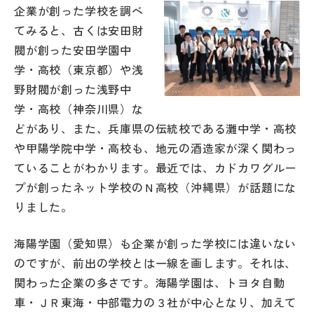
企業が創った学校を調べ
帰国生受験情報
てみると、古くは安田財
閥が創った安田学園中
学・高校（東京都）や浅
説明会・イベント情報
野財閥が創った浅野中
学・高校（神奈川県）な
よみもの
どがあり、また、兵庫県の伝統校である灘中学・高校
や甲陽学院中学・高校も、地元の酒造家が深く関わっ
学校からのお知らせ
ていることがわかります。最近では、カドカワグルー
プが創ったネット学校のＮ高校（沖縄県）が話題にな
学校HP最新情報
りました。
特集
海陽学園（愛知県）も企業が創った学校には違いない
のですが、前出の学校とは一線を画します。それは、
関わった企業の多さです。海陽学園は、トヨタ自動
NettyLandかわら版
車・ＪＲ東海・中部電力の３社が中心となり、加えて