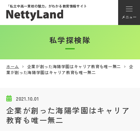
「私立中高一貫校の魅力」が
わかる教育情報サイト
メニュー
私学探検隊
アカウント登録
Myページ
ホーム
企業が創った海陽学園はキャリア教育も唯一無二
企
業が創った海陽学園はキャリア教育も唯一無二
メニュー
学校選び
2021.10.01
企業が創った海陽学園はキャリア
学校動画
教育も唯一無二
私学探検隊