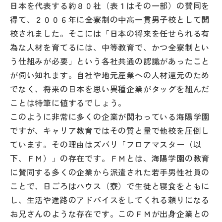
日本を代表する約８０社（表１はその一部）の賛同を
その他
得て、２００６年に全寮制の中高一貫男子校として開
お問い合わせ
校されました。そこには「日本の将来を任せられる有
為な人材を育てるには、中等教育で、かつ全寮制とい
う仕組みが必要」という各社共通の認識があったこと
個人情報保護方針
が伺い知れます。自社や地元産業への人材還元のため
でなく、将来の日本を思い異種企業がタッグを組んだ
サイトマップ
ことは特筆に値するでしょう。
このように非常に多くの企業が関わっている海陽学園
運営会社
ですが、キャリア教育ではその質と量で他校を圧倒し
ています。その理由はズバリ「フロアマスター（以
下、ＦＭ）」の存在です。ＦＭとは、海陽学園の教育
に賛同する多くの企業から派遣された若手男性社員の
ことで、日ごろはハウス（寮）で生徒と寝食をともに
し、生活や進路のアドバイスをしてくれる頼りになる
お兄さんのような存在です。このＦＭが出身企業との