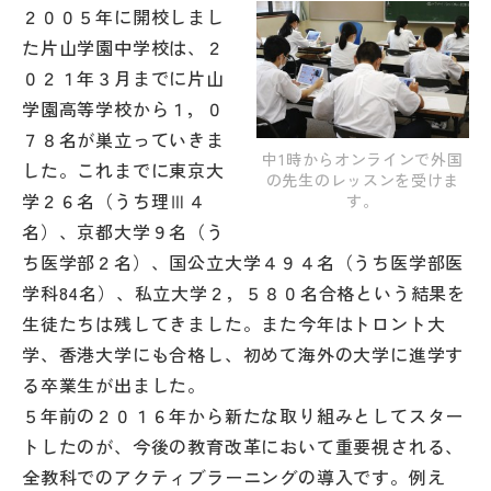
２００５年に開校しまし
帰国生受験情報
た片山学園中学校は、２
０２１年３月までに片山
学園高等学校から１，０
説明会・イベント情報
７８名が巣立っていきま
中1時からオンラインで外国
した。これまでに東京大
よみもの
の先生のレッスンを受けま
学２６名（うち理Ⅲ４
す。
名）、京都大学９名（う
学校からのお知らせ
ち医学部２名）、国公立大学４９４名（うち医学部医
学科84名）、私立大学２，５８０名合格という結果を
学校HP最新情報
生徒たちは残してきました。また今年はトロント大
学、香港大学にも合格し、初めて海外の大学に進学す
特集
る卒業生が出ました。
５年前の２０１６年から新たな取り組みとしてスター
トしたのが、今後の教育改革において重要視される、
NettyLandかわら版
全教科でのアクティブラーニングの導入です。例え