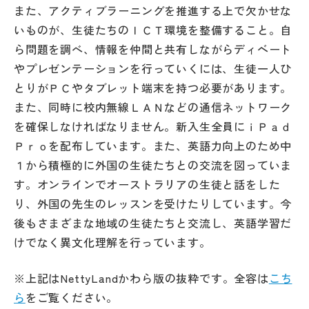
また、アクティブラーニングを推進する上で欠かせな
いものが、生徒たちのＩＣＴ環境を整備すること。自
ら問題を調べ、情報を仲間と共有しながらディベート
やプレゼンテーションを行っていくには、生徒一人ひ
とりがＰＣやタブレット端末を持つ必要があります。
また、同時に校内無線ＬＡＮなどの通信ネットワーク
を確保しなければなりません。新入生全員にｉＰａｄ
Ｐｒｏを配布しています。また、英語力向上のため中
１から積極的に外国の生徒たちとの交流を図っていま
す。オンラインでオーストラリアの生徒と話をした
り、外国の先生のレッスンを受けたりしています。今
後もさまざまな地域の生徒たちと交流し、英語学習だ
けでなく異文化理解を行っています。
※上記はNettyLandかわら版の抜粋です。全容は
こち
ら
をご覧ください。