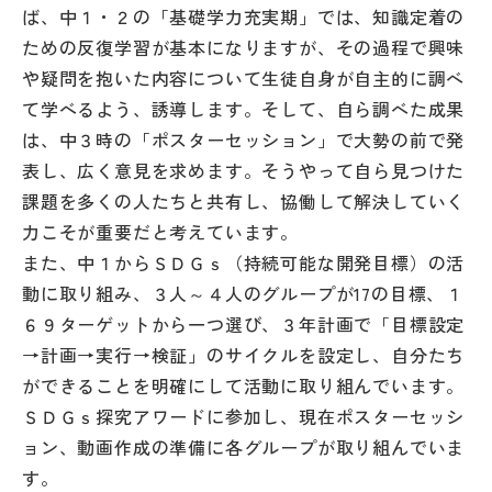
その他
ば、中１・２の「基礎学力充実期」では、知識定着の
ための反復学習が基本になりますが、その過程で興味
お問い合わせ
や疑問を抱いた内容について生徒自身が自主的に調べ
て学べるよう、誘導します。そして、自ら調べた成果
は、中３時の「ポスターセッション」で大勢の前で発
個人情報保護方針
表し、広く意見を求めます。そうやって自ら見つけた
課題を多くの人たちと共有し、協働して解決していく
サイトマップ
力こそが重要だと考えています。
また、中１からＳＤＧｓ（持続可能な開発目標）の活
運営会社
動に取り組み、３人～４人のグループが17の目標、１
６９ターゲットから一つ選び、３年計画で「目標設定
→計画→実行→検証」のサイクルを設定し、自分たち
ができることを明確にして活動に取り組んでいます。
ＳＤＧｓ探究アワードに参加し、現在ポスターセッシ
ョン、動画作成の準備に各グループが取り組んでいま
す。