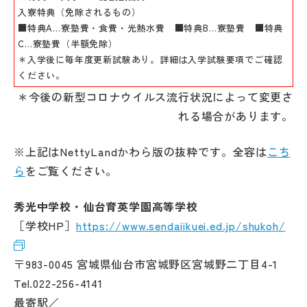
入寮特典（免除されるもの）
■特典A…寮塾費・食費・光熱水費 ■特典B…寮塾費 ■特典
C…寮塾費（半額免除）
＊入学後に毎年度更新試験あり。詳細は入学試験要項でご確認
ください。
＊今後の新型コロナウイルス流行状況によって変更さ
れる場合があります。
※上記はNettyLandかわら版の抜粋です。全容は
こち
ら
をご覧ください。
秀光中学校・仙台育英学園高等学校
［学校HP］
https://www.sendaiikuei.ed.jp/shukoh/
〒983-0045 宮城県仙台市宮城野区宮城野二丁目4-1
Tel.022-256-4141
最寄駅／