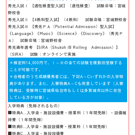
秀光入試Ⅰ 【適性検査型入試】（適性検査） 試験会場：宮城
野校舎
秀光入試Ⅱ 【4教科型入試】（4教科） 試験会場：宮城野校舎
秀光入試Ⅲ 【秀光ＰＡ（Potential Admission）型入試】
《Language》《Music》《Science》《Discovery》（秀光Ｐ
Ａ） 試験会場：宮城野校舎
秀光通年選考 【SIRA（Shukoh IB Rolling Admission）】
（SIRA） 試験：オンラインで実施
＊検定料14,000円で、Ⅰ～Ⅲの全ての試験を複数回受験する
ことが可能です。
＊合格者のうち成績優秀者には、下記A～Cいずれかの入学特
典があります。また、入寮特典A～Cも用意しています（入寮
特典は、受験時に宮城県仙台市もしくは多賀城市以外に在住
している方が対象）。
入学特典（免除されるもの）
■特典A…入学金・施設設備費・授業料（１年間免除）・設備維
持費（１年間免除）
■特典B…入学金・施設設備費・授業料（１年間免除）
■特典C…入学金・施設設備費