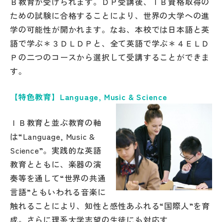
Ｂ教育が受けられます。ＤＰ受講後、ＩＢ資格取得の
その他
ための試験に合格することにより、世界の大学への進
学の可能性が開かれます。なお、本校では日本語と英
お問い合わせ
語で学ぶ＊３ＤＬＤＰと、全て英語で学ぶ＊４ＥＬＤ
Ｐの二つのコースから選択して受講することができま
個人情報保護方針
す。
【特色教育】Language, Music & Science
サイトマップ
ＩＢ教育と並ぶ教育の軸
運営会社
は“Language, Music &
Science”。実践的な英語
教育とともに、楽器の演
奏等を通して“世界の共通
言語”ともいわれる音楽に
触れることにより、知性と感性あふれる“国際人”を育
成。さらに理系大学志望の生徒にも対応す