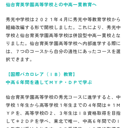
仙台育英学園高等学校との中高一貫教育へ
帰国生受験情報
秀光中学校は２０２１年４月に秀光中等教育学校から
組織改編する形で開校しました。これにより、秀光中
説明会・イベント情報
学校と仙台育英学園高等学校は併設型中高一貫校とな
りました。仙台育英学園高等学校へ内部進学する際に
よみもの
は、７つのコースから自分の適性にあったコースを選
択できます。
学校からのお知らせ
【国際バカロレア（ＩＢ）教育】
学校HP最新情報
中高６年間を通してＭＹＰ・ＤＰで学ぶ
仙台育英学園高等学校の秀光コースに進学すると、中
特集
学校１年生から高等学校１年生までの４年間は＊１Ｍ
ＹＰを、高等学校の２、３年生はＩＢ資格取得を目指
NettyLandかわら版
して＊２ＤＰを学べ、東北で唯一、中高６年間でのＩ