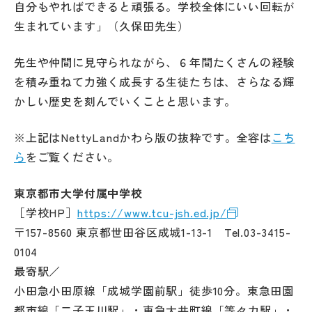
自分もやればできると頑張る。学校全体にいい回転が
生まれています」（久保田先生）
先生や仲間に見守られながら、６年間たくさんの経験
を積み重ねて力強く成長する生徒たちは、さらなる輝
かしい歴史を刻んでいくことと思います。
※上記はNettyLandかわら版の抜粋です。全容は
こち
ら
をご覧ください。
東京都市大学付属中学校
［学校HP］
https://www.tcu-jsh.ed.jp/
〒157-8560 東京都世田谷区成城1-13-1 Tel.03-3415-
0104
最寄駅／
小田急小田原線「成城学園前駅」徒歩10分。東急田園
都市線「二子玉川駅」・東急大井町線「等々力駅」・