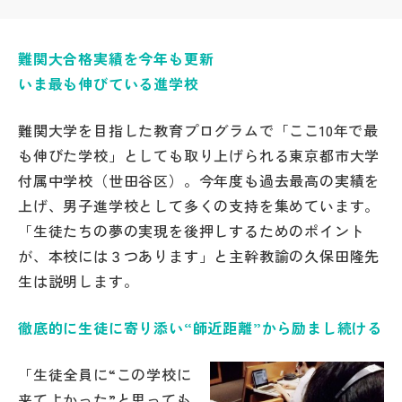
帰国生受験情報
難関大合格実績を今年も更新
いま最も伸びている進学校
説明会・イベント情報
難関大学を目指した教育プログラムで「ここ10年で最
よみもの
も伸びた学校」としても取り上げられる東京都市大学
付属中学校（世田谷区）。今年度も過去最高の実績を
学校からのお知らせ
上げ、男子進学校として多くの支持を集めています。
「生徒たちの夢の実現を後押しするためのポイント
学校HP最新情報
が、本校には３つあります」と主幹教諭の久保田隆先
生は説明します。
特集
徹底的に生徒に寄り添い“師近距離”から励まし続ける
NettyLandかわら版
「生徒全員に“この学校に
来てよかった”と思っても