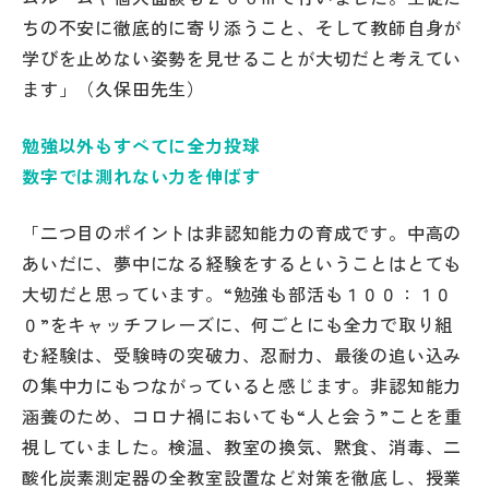
ちの不安に徹底的に寄り添うこと、そして教師自身が
学びを止めない姿勢を見せることが大切だと考えてい
ます」（久保田先生）
勉強以外もすべてに全力投球
数字では測れない力を伸ばす
「二つ目のポイントは非認知能力の育成です。中高の
あいだに、夢中になる経験をするということはとても
大切だと思っています。“勉強も部活も１００：１０
０”をキャッチフレーズに、何ごとにも全力で取り組
む経験は、受験時の突破力、忍耐力、最後の追い込み
の集中力にもつながっていると感じます。非認知能力
涵養のため、コロナ禍においても“人と会う”ことを重
視していました。検温、教室の換気、黙食、消毒、二
酸化炭素測定器の全教室設置など対策を徹底し、授業