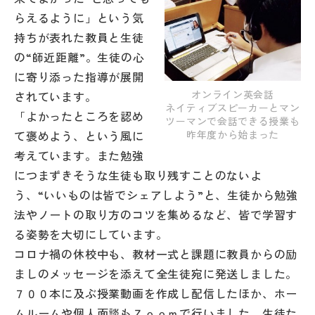
その他
らえるように」という気
持ちが表れた教員と生徒
お問い合わせ
の“師近距離”。生徒の心
に寄り添った指導が展開
個人情報保護方針
オンライン英会話
されています。
ネイティブスピーカーとマン
「よかったところを認め
ツーマンで会話できる授業も
て褒めよう、という風に
昨年度から始まった
サイトマップ
考えています。また勉強
につまずきそうな生徒も取り残すことのないよ
運営会社
う、“いいものは皆でシェアしよう”と、生徒から勉強
法やノートの取り方のコツを集めるなど、皆で学習す
る姿勢を大切にしています。
コロナ禍の休校中も、教材一式と課題に教員からの励
ましのメッセージを添えて全生徒宛に発送しました。
７００本に及ぶ授業動画を作成し配信したほか、ホー
ムルームや個人面談もＺｏｏｍで行いました。生徒た