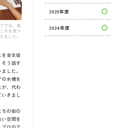
2025年度
プでは、自
2024年度
ころを見つ
えました。
スを全生徒
、そう話す
いました。
ゲの水槽を
たが、代わ
ていきまし
たちの街の
良い空間を
、プロのア