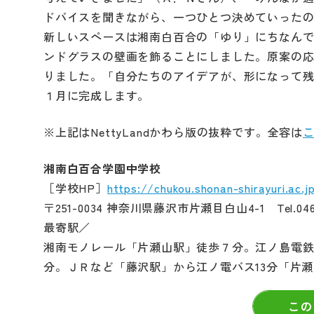
ドバイスを聞きながら、一つひとつ決めていった
新しいスペースは湘南白百合の「ゆり」にちなん
ンドグラスの壁画を飾ることにしました。原案の
りました。「自分たちのアイデアが、形になって
１月に完成します。
※上記はNettyLandかわら版の抜粋です。全容は
湘南白百合学園中学校
［学校HP］
https://chukou.shonan-shirayuri.ac.j
〒251-0034 神奈川県藤沢市片瀬目白山4-1 Tel.0466-
最寄駅／
湘南モノレール「片瀬山駅」徒歩７分。江ノ島電鉄
分。ＪＲなど「藤沢駅」から江ノ電バス13分「片
この