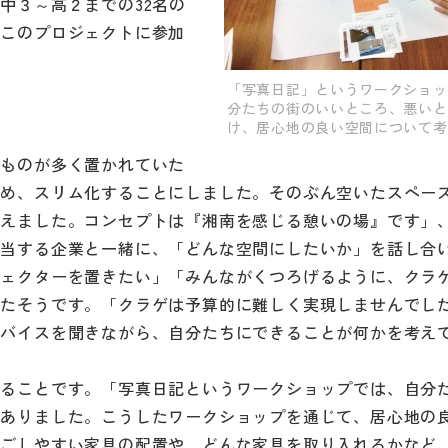
中３～高２までの32名の
はこのプロジェクトに参加
「写真日記」というワークショッ
分たちの街のいいところ、悪いと
け、居心地の良い空間について考
なものが多く置かれていた
とめ、スリム化することにしました。そのぶん空いたスペー
考えました。コンセプトは『湘南を感じる憩いの場』です」
担当する企業と一緒に、「どんな空間にしたいか」を話し合
ジェクターを置きたい」「みんながくつろげるように、クラ
出たそうです。「クラゲは予算的に難しく実現しませんでし
ドバイスを聞きながら、自分たちにできることが何かを考え
けることです。「写真日記というワークショップでは、自分
がありました。こうしたワークショップを通じて、居心地の
過ごしやすい家具の配置や、どんな家具を取り入れるかなど