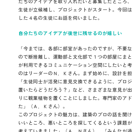
たちのアイデアを取り入れたいと募集したところ、
生徒が立候補し、プロジェクトがスタート。今回
した４名の生徒にお話を伺いました。
自分たちのアイデアが後世に残せるのが嬉しい
「今までは、各部に部室があったのですが、不要
ので断捨離し、運動部と文化部で１つの部屋にま
が利用できるコミュニケーション空間にしたいと
のはリーダーのＮ．Ｋさん。まず始めに、設計を
「生徒同士が活発に意見交換できるように、プロ
置いたらどうだろう？」など、さまざまな意見が
りに観葉植物を置くことにしました。専門家のア
た」（Ａ．Ｋさん）。
このプロジェクトの魅力は、建築のプロの話を聞
いいところ、悪いところを探してくるという課題
考えていきました」（Ａ．Ｎさん）、「みんなが