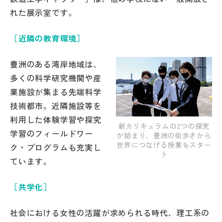
その他
れた展示室です。
お問い合わせ
［近隣の教育環境］
豊洲のある湾岸地域は、
個人情報保護方針
多くの科学研究機関や産
業施設が集まる先端科学
サイトマップ
技術都市。近隣施設等を
利用した体験学習や探究
新カリキュラムの2つの探究
運営会社
学習のフィールドワー
が始まり、豊洲の街歩きから
世界につなげる授業もスター
ク・プログラムも充実し
ト
ています。
［共学化］
社会における女性の活躍が求められる時代、理工系の