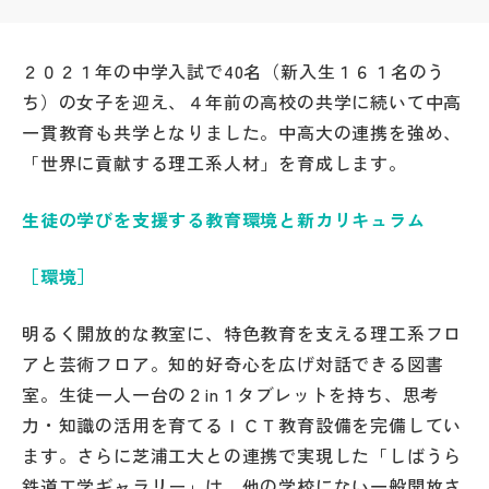
帰国生受験情報
２０２１年の中学入試で40名（新入生１６１名のう
ち）の女子を迎え、４年前の高校の共学に続いて中高
説明会・イベント情報
一貫教育も共学となりました。中高大の連携を強め、
「世界に貢献する理工系人材」を育成します。
よみもの
生徒の学びを支援する教育環境と新カリキュラム
学校からのお知らせ
［環境］
学校HP最新情報
明るく開放的な教室に、特色教育を支える理工系フロ
アと芸術フロア。知的好奇心を広げ対話できる図書
特集
室。生徒一人一台の２in１タブレットを持ち、思考
力・知識の活用を育てるＩＣＴ教育設備を完備してい
NettyLandかわら版
ます。さらに芝浦工大との連携で実現した「しばうら
鉄道工学ギャラリー」は、他の学校にない一般開放さ