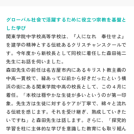
帰国生受験情報
グローバル社会で活躍するために役立つ宗教を基盤と
した学び
説明会・イベント情報
関東学院中学校高等学校は、『人になれ 奉仕せよ』
を建学の精神とする伝統あるクリスチャンスクールで
よみもの
す。今年度から新校長として同校に着任した森田祐二
先生にお話を伺いました。
学校からのお知らせ
森田先生の前任は名古屋市内にあるキリスト教主義の
中高一貫校で、縁あって以前から好きだったという横
学校HP最新情報
浜の街にある関東学院中高の校長として、この４月に
着任。「本校は穏やかな生徒が多いというのが第一印
特集
象。先生方は生徒に対するケアが丁寧で、綿々と流れ
る伝統を感じます。それを受け継ぎ、熟成していきた
いですね」と森田先生は話します。さらに、「探究的
NettyLandかわら版
学習を柱に主体的な学びを意識した教育にも取り組ん