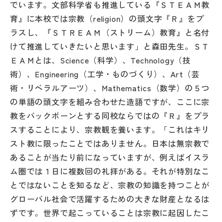
でいます。文部科学省も推進している『ＳＴＥＡＭ教
その他
育』に本校では宗教（religion）の頭文字『Ｒ』をプ
お問い合わせ
ラスし、『ＳＴＲＥＡＭ（ストリーム）教育』と名付
けて推進していきたいと思います」と森田先生。ＳＴ
ＥＡＭとは、Science（科学）、Technology（技
個人情報保護方針
術）、Engineering（工学・ものづくり）、Art（芸
術・リベラルアーツ）、Mathematics（数学）の５つ
サイトマップ
の単語の頭文字を組み合わせた造語ですが、ここに宗
教をバックボーンとする同校ならではの『Ｒ』をプラ
スすることにより、宗教観を養います。「これはキリ
運営会社
スト教に限ったことではありません。日本は無宗教で
あることが当たり前になっていますが、例えばイスラ
ム圏では１日に複数回の礼拝がある。それが特別なこ
とではないことを知るなど、宗教の知識を持つことが
グローバル社会で活躍するための大きな財産となるは
ずです。世界で起こっていることは宗教に起因したこ