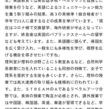
生。英語教育では英会話学校・ベルリッツと提携した
授業を行うなど、英語によるコミュニケーション能力
を養う取り組みの結果、高３の英検準１級合格者が１
学年で23人に達するなどの成果を挙げています。「現
在はコロナ禍で交換留学、海外研修が中止となってい
ますが、終息後は英国のパブリックスクールへの留学
なども考えています。また、英語圏に限らず、帰国生
を広く受け入れ、一般生にも多様性を学び、視野を広
げる機会を得させたいですね」
理科室が理科の分野ごとに５教室あるなど、自然科学
系教育に力を入れていることも同校の特徴で、女子で
理系を選択する生徒も多くいます。さらに、理科の授
業では高大連携の取り組みも積極的に行われていま
す。また、ＳＴＲＥＡＭのＡであるリベラルアーツ分
野では、美術の授業で陶芸が必修とされ、課外授業で
は中国語、韓国語、茶道、華道が習得できるなど、学