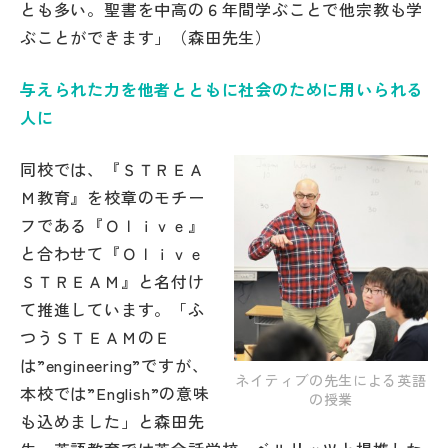
とも多い。聖書を中高の６年間学ぶことで他宗教も学
ぶことができます」（森田先生）
与えられた力を他者とともに社会のために用いられる
人に
同校では、『ＳＴＲＥＡ
Ｍ教育』を校章のモチー
フである『Ｏｌｉｖｅ』
と合わせて『Ｏｌｉｖｅ
ＳＴＲＥＡＭ』と名付け
て推進しています。「ふ
つうＳＴＥＡＭのＥ
は”engineering”ですが、
ネイティブの先生による英語
本校では”English”の意味
の授業
も込めました」と森田先