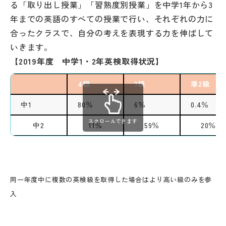
る「取り出し授業」「習熟度別授業」を中学1年から3
年までの英語のすべての授業で行い、それぞれの力に
合ったクラスで、自分の考えを表現する力を伸ばして
いきます。
【2019年度 中学1・2年英検取得状況】
4級
3級
準2級
中1
80％
6％
0.4％
スクロールできます
中2
11％
59％
20％
同一年度中に複数の英検級を取得した場合はより高い級のみを参
入