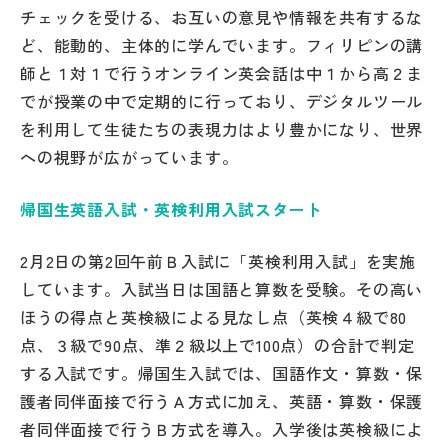
チェックを受ける、お互いの意見や情報を共有するな
ど、能動的、主体的に学んでいます。フィリピンの講
師と１対１で行うオンライン英会話は中１から高２ま
でが授業の中で定期的に行っており、デジタルツール
を利用して生徒たちの表現力はより豊かになり、世界
への視野が広がっています。
帰国生英語入試・英検利用入試スタート
2月2日の第2回午前Ｂ入試に「英検利用入試」を実施
しています。入試当日は国語と算数を受験。その高い
ほうの得点と英検級による見なし点（英検４級で80
点、３級で90点、準２級以上で100点）の合計で判定
する入試です。帰国生入試では、国語作文・算数・保
護者同伴面接で行うＡ方式に加え、英語・算数・保護
者同伴面接で行うＢ方式を導入。入学後は英検級によ