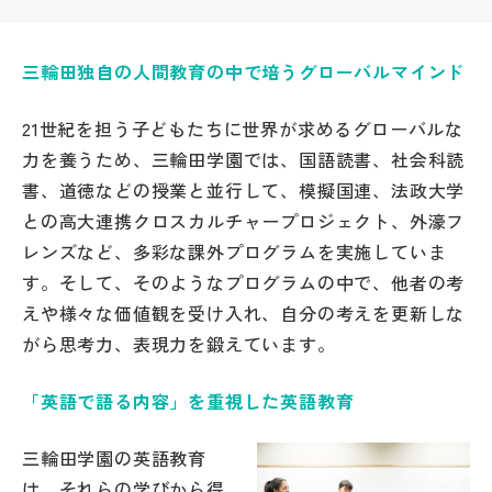
帰国生受験情報
三輪田独自の人間教育の中で培うグローバルマインド
説明会・イベント情報
21世紀を担う子どもたちに世界が求めるグローバルな
力を養うため、三輪田学園では、国語読書、社会科読
よみもの
書、道徳などの授業と並行して、模擬国連、法政大学
との高大連携クロスカルチャープロジェクト、外濠フ
学校からのお知らせ
レンズなど、多彩な課外プログラムを実施していま
す。そして、そのようなプログラムの中で、他者の考
学校HP最新情報
えや様々な価値観を受け入れ、自分の考えを更新しな
がら思考力、表現力を鍛えています。
特集
「英語で語る内容」を重視した英語教育
NettyLandかわら版
三輪田学園の英語教育
は、それらの学びから得