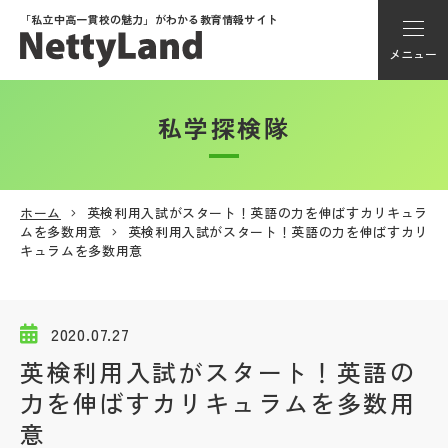
「私立中高一貫校の魅力」が
わかる教育情報サイト
メニュー
私学探検隊
アカウント登録
Myページ
ホーム
英検利用入試がスタート！英語の力を伸ばすカリキュラ
ムを多数用意
英検利用入試がスタート！英語の力を伸ばすカリ
メニュー
キュラムを多数用意
学校選び
2020.07.27
学校動画
英検利用入試がスタート！英語の
力を伸ばすカリキュラムを多数用
私学探検隊
意