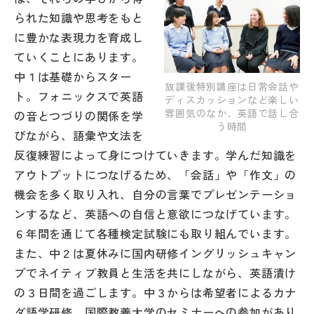
その他
られた知識や思考をもと
に豊かな表現力を育成し
お問い合わせ
ていくことにあります。
中１は基礎からスター
放課後特別講座は日常会話や
個人情報保護方針
ト。フォニックスで英語
ディスカッションなど楽しい
雰囲気のなか、英語で話し合
の音とつづりの関係を学
う時間
びながら、語彙や文法を
サイトマップ
反復練習によって身につけていきます。学んだ知識を
アウトプットにつなげるため、「会話」や「作文」の
運営会社
機会を多く取り入れ、自分の言葉でプレゼンテーショ
ンするなど、英語への自信と意欲につなげています。
６年間を通じて各種検定試験にも取り組んでいます。
また、中２は夏休みに国内研修イングリッシュキャン
プでネイティブ教員と生活を共にしながら、英語漬け
の３日間を過ごします。中３からは希望者によるカナ
ダ語学研修、国際教養大学のセミナーへの参加があり