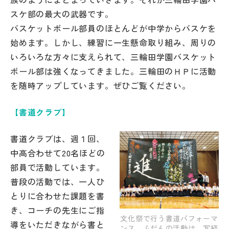
その他
スケ部の最大の武器です。
バスケットボール部員のほとんどが中学からバスケを
お問い合わせ
始めます。しかし、練習に一生懸命取り組み、周りの
いろいろな方々に支えられて、三輪田学園バスケット
個人情報保護方針
ボール部は強くなってきました。三輪田のＨＰに活動
を随時アップしています。ぜひご覧ください。
サイトマップ
【書道クラブ】
運営会社
書道クラブは、週１回、
中高合わせて20名ほどの
部員で活動しています。
普段の活動では、一人ひ
とりに合わせた課題を書
き、コーチの先生にご指
文化祭で行う書道パフォーマ
導をいただきながら書と
ンス。ふだんの活動は、写経