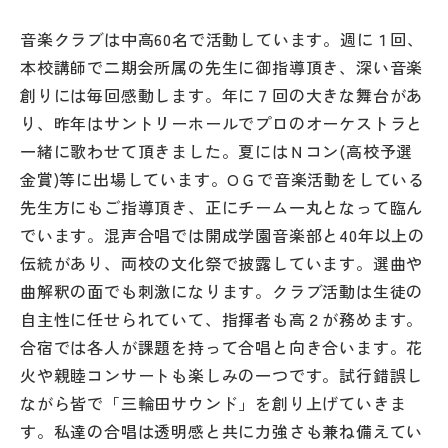
音楽クラブは中高60名で活動しています。週に１回、
本校講師で二期会所属の先生に御指導頂き、深い音楽
創りには毎回感動します。年に７回の大きな舞台があ
り、昨年はサントリーホールでプロのオーケストラと
一緒に歌わせて頂きました。夏にはＮコン(高校予選
金賞)等に出場しています。ОＧで音楽活動をしている
先生方にもご指導頂き、正にチーム一丸となって臨ん
でいます。混声合唱では開成学園音楽部と40年以上の
伝統があり、両校の文化祭で披露しています。選曲や
曲解釈の面でも刺激になります。クラブ活動は生徒の
自主性に任せられていて、指揮者も高２が務めます。
合宿では各人が課題を持って合唱と向き合います。花
火や親睦コンサートも楽しみの一つです。試行錯誤し
ながら皆で「三輪田サウンド」を創り上げていきま
す。私達の合唱は透明感と共に力強さも兼ね備えてい