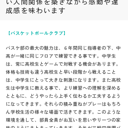
い人間関係を築きながら感動や達
成感を味わいます
帰国生受験情報
説明会・イベント情報
【バスケットボールクラブ】
よみもの
バスケ部の最大の魅力は、６年間同じ指導者の下、中
高が一緒に同じフロアで練習できる事です。中学生
学校からのお知らせ
は、常に高校生とゲームで対戦する機会があります。
体格も技術も違う高校生と早い段階から戦えること
学校HP最新情報
は、中学生にとって大きな刺激になります。また高校
生は中学生に教える事で、より練習への理解を深める
とともに、どうやったら上手く伝わるか工夫するよう
特集
になってきます。それらの積み重ねがプレーはもちろ
ん学校生活の様々な場面で活きてきます。このような
NettyLandかわら版
環境を通して、部員全員がお互いを思いやり一つの家
族のようにまとまっていきます。それが三輪田学園バ