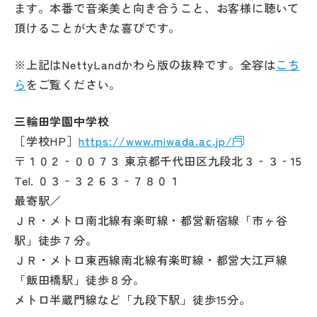
ます。本番で音楽美と向き合うこと、お客様に聴いて
頂けることが大きな喜びです。
※上記はNettyLandかわら版の抜粋です。全容は
こち
ら
をご覧ください。
三輪田学園中学校
［学校HP］
https://www.miwada.ac.jp/
〒１０２‐００７３ 東京都千代田区九段北３‐３‐15
Tel. ０３‐３２６３‐７８０１
最寄駅／
ＪＲ・メトロ南北線有楽町線・都営新宿線「市ヶ谷
駅」徒歩７分。
ＪＲ・メトロ東西線南北線有楽町線・都営大江戸線
「飯田橋駅」徒歩８分。
メトロ半蔵門線など「九段下駅」徒歩15分。