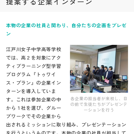
提案する企業インターン
帰国生受験情報
本物の企業の社員と関わり、自分たちの企画をプレゼ
説明会・イベント情報
ン
よみもの
江戸川女子中学高等学校
では、高２を対象にアク
学校からのお知らせ
ティブラーニング型学習
プログラム『トゥワイ
ス・プラン』の企業イン
学校HP最新情報
ターンを導入していま
各企業の担当者が来校し、目
す。これは参加企業の中
特集
の前で生徒たちがプレゼンテ
から１社を選び、グルー
ーションを行う
プワークでその企業から
NettyLandかわら版
出されるミッションに取り組み、プレゼンテーション
を行うというものです。本物の企業の社員が担当して