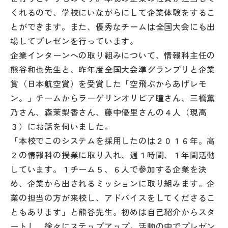
その他
くれるので、学校にいながらにして企業体験をするこ
とができます。また、優秀なチームは全国大会にも出
お問い合わせ
場してプレゼンを行っています。
企業インターンへの取り組みについて、情報科主任の
個人情報保護方針
熊谷和也先生と、昨年度全国大会準グランプリと企業
賞（日本航空賞）を受賞した「空飛ぶからあげレモ
ン。」チームからラーゲリンオリビア瞳さん、三橋薫
サイトマップ
乃さん、森茉梨香さん、藤中優里さんの４人（現高
３）にお話を伺いました。
運営会社
「本校でこのシステムを採用したのは２０１６年。高
２の情報科の授業に取り入れ、週１時間、１年間活動
しています。１チーム５、６人で参加する企業を決
め、企業から出されるミッションに取り組みます。企
業の担当の方が来校し、アドバイスをしてくださるこ
ともあります」と熊谷先生。初めは自己紹介からスタ
ートし、徐々にステップアップ。活動の中でプレゼン