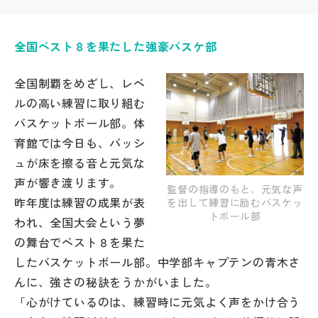
帰国生受験情報
全国ベスト８を果たした強豪バスケ部
説明会・イベント情報
全国制覇をめざし、レベ
ルの高い練習に取り組む
よみもの
バスケットボール部。体
育館では今日も、バッシ
学校からのお知らせ
ュが床を擦る音と元気な
声が響き渡ります。
監督の指導のもと、元気な声
学校HP最新情報
昨年度は練習の成果が表
を出して練習に励むバスケッ
トボール部
われ、全国大会という夢
の舞台でベスト８を果た
特集
したバスケットボール部。中学部キャプテンの青木さ
んに、強さの秘訣をうかがいました。
NettyLandかわら版
「心がけているのは、練習時に元気よく声をかけ合う