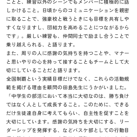
ことと、練習以外のシーンでもメンバーに積極的に話
その他
しかけること。日頃からのコミュニケーションを親密
に取ることで、強豪校と戦うときにも目標を共有しや
お問い合わせ
すくなりますし、団結力を高めることにつながるから
です」。厳しい練習も、仲間同士で励まし合うことで
個人情報保護方針
乗り越えられる、と語ります。
また、周りの人に感謝の気持ちを持つことや、マナー
サイトマップ
と思いやりの心を持って接することもチームとして大
切にしていることだと語ります。
全国制覇という実績目標だけでなく、これらの活動規
運営会社
範を掲げる理由を顧問の田島先生にうかがいました。
「中学生の部活において本当に大切なのは、勝ち負け
ではなく人として成長すること。このために、できる
だけ生徒達自身に考えてもらい、自主性を促すことを
大切にしています。感謝の気持ちを大切にする、リー
ダーシップを発揮する、などバスケ部としての行動目