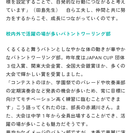
標を設定することで、自発的な行動につながると考え
ています」（田島先生） 自ら工夫し、仲間と共に努
力をするからこそ、成長につながっていくのです。
校内外で活躍の場が多いバトントワーリング部
くるくると舞うバトンとしなやかな体の動きが華やか
なバトントワーリング部。昨年度はJAPAN CUP 団体
３位入賞、関東大会金賞、全国大会銀賞ほか、多くの
大会で輝かしい賞を受賞しました。
「コンテストのほか、学園祭でのパレードや吹奏楽部
の定期演奏会など発表の機会が多いため、常に目標に
向けてモチベーション高く練習に臨むことができま
す」こう語ってくれたのは、部長の赤瀬川さん。ま
た、大会は中学１年から全員出場することができ、活
躍の場が多いことも魅力だそうです。
華やかなイメージのバトン部ですが、本番で華麗に演