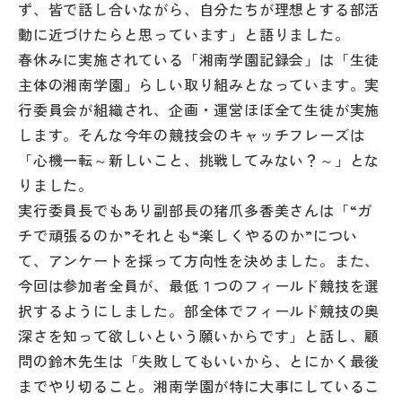
ず、皆で話し合いながら、自分たちが理想とする部活
動に近づけたらと思っています」と語りました。
春休みに実施されている「湘南学園記録会」は「生徒
主体の湘南学園」らしい取り組みとなっています。実
行委員会が組織され、企画・運営ほぼ全て生徒が実施
します。そんな今年の競技会のキャッチフレーズは
「心機一転～新しいこと、挑戦してみない？～」とな
りました。
実行委員長でもあり副部長の猪爪多香美さんは「“ガ
チで頑張るのか”それとも“楽しくやるのか”につい
て、アンケートを採って方向性を決めました。また、
今回は参加者全員が、最低１つのフィールド競技を選
択するようにしました。部全体でフィールド競技の奥
深さを知って欲しいという願いからです」と話し、顧
問の鈴木先生は「失敗してもいいから、とにかく最後
までやり切ること。湘南学園が特に大事にしているこ