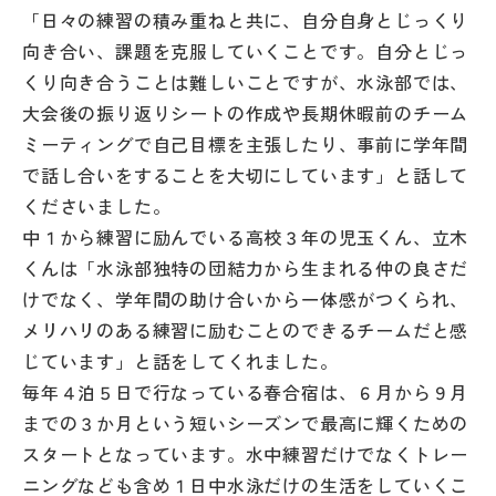
その他
「日々の練習の積み重ねと共に、自分自身とじっくり
向き合い、課題を克服していくことです。自分とじっ
お問い合わせ
くり向き合うことは難しいことですが、水泳部では、
大会後の振り返りシートの作成や長期休暇前のチーム
ミーティングで自己目標を主張したり、事前に学年間
個人情報保護方針
で話し合いをすることを大切にしています」と話して
くださいました。
サイトマップ
中１から練習に励んでいる高校３年の児玉くん、立木
くんは「水泳部独特の団結力から生まれる仲の良さだ
運営会社
けでなく、学年間の助け合いから一体感がつくられ、
メリハリのある練習に励むことのできるチームだと感
じています」と話をしてくれました。
毎年４泊５日で行なっている春合宿は、６月から９月
までの３か月という短いシーズンで最高に輝くための
スタートとなっています。水中練習だけでなくトレー
ニングなども含め１日中水泳だけの生活をしていくこ