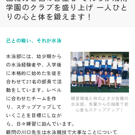
学園のクラブを盛り上げ 一人ひと
帰国生受験情報
りの心と体を鍛えます！
説明会・イベント情報
己との戦い、それが水泳
よみもの
水泳部には、幼少期から
学校からのお知らせ
の水泳経験者や、入学後
に本格的に始めた生徒を
合わせて27名の部員で活
学校HP最新情報
動をしています。レベル
に合わせたチームを作
練習環境と仲のよさが自慢の
特集
水泳部。先輩からの指導で初
り、ステップアップして
心者もステップアップ！
いくことを目標にしなが
NettyLandかわら版
ら、日々練習に励んでいます。
顧問の川口先生は水泳競技で大事なことについて