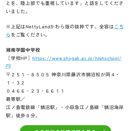
とを、陸上部でも重視しています」と話をしてくださ
いました。
※上記はNettyLandかわら版の抜粋です。全容は
こち
ら
をご覧ください。
湘南学園中学校
［学校HP］
https://www.shogak.ac.jp/highschool/
〒２５１‐８５０５ 神奈川県藤沢市鵠沼松が岡４‐
１‐３２
０４６６‐２３‐６６１１
最寄駅／
江ノ島電鉄線「鵠沼駅」・小田急江ノ島線「鵠沼海岸
駅」徒歩８分。