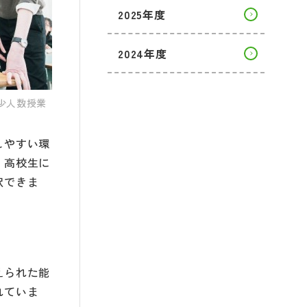
2025年度
2024年度
少人数授業
しやすい環
、高校生に
択できま
えられた能
れていま