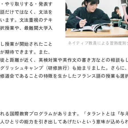
く・やり取りする・発表す
会話だけではなく、文法を
養います。文法重視のテキ
選択授業や、最難関大学入
ネイティブ教員による習熟度別
出し授業が開始されたこと
とが期待できます。また、
生徒と距離が近く、英検対策や英作文の書き方などの相談も
ングリッシュキャンプ（研修旅行）も始まりました。さらに
の修道会であることの特徴を生かしたフランス語の授業も選
ばれる国際教育プログラムがあります。「タラントとは『与
一人ひとりの能力を引き出してあげたいという意味が込めら