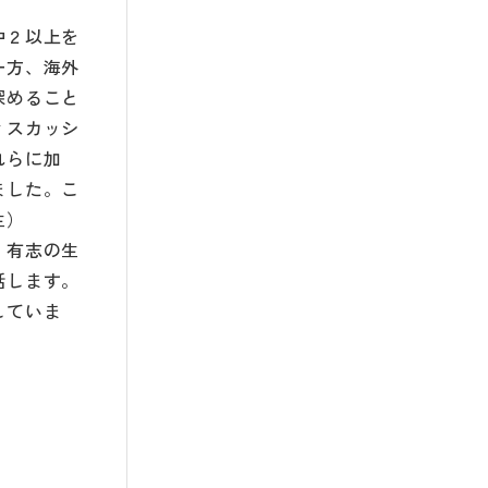
中２以上を
一方、海外
深めること
ィスカッシ
れらに加
ました。こ
生）
、有志の生
話します。
していま