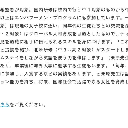
て希望者が対象。国内研修は校内で行う中１対象のものから
３以上はエンパワーメントプログラムにも参加しています。
対象）は現地の女子校に通い、同年代の生徒たちとの交流を
１・２対象）はグローバル人材育成を目的としたもので、デ
意見を的確に相手に伝えられるスキルを身につけます。「こ
ジと提携を結び、北米研修（中３～高２対象）がスタートし
ームステイをしながら英語を使う力を伸ばします」（栗原先
もあり、卒業後に海外大学に進学する生徒もいます。「毎年
どに参加し、入賞するなどの実績もあります」と栗原先生は
ション能力を持ち、将来、国際社会で活躍できる女性を育成
こちら
をご覧ください。