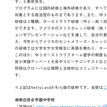
す」と栗原先生。
プログラムには国内研修と海外研修があり、すべ
対象とする宿泊型のものまであります。また、中
研修は３種類。オーストラリア研修（中２～高１
ができます。アメリカのスミスカレッジ研修（高
ョンやプレゼンテーションなどを通して、自分の
え、今年からアメリカのセントメリーズ・カレッ
の研修では大学生や大学院生に英語を教わり、ホ
このほか、中３オーストラリアターム留学の制度
徒が英語ディベート大会やスピーチコンテストな
同校はグローバルな視野と主体的なコミュニケー
す。
※上記はNettyLandかわら版の抜粋です。全容は
湘南白百合学園中学校
［学校HP］
http://www.shonan-shirayuri.ac.jp/