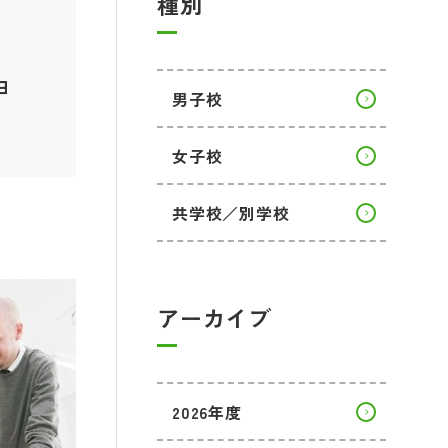
種別
ョ
男子校
女子校
共学校／別学校
アーカイブ
2026年度