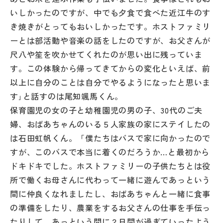
いしかったのですが、中でも夕食で食べた近江牛のす
き焼きがとってもおいしかったです。ホストファミリ
ーとは部活動や音楽の話をしたのですが、お父さんが
尺八や笙を吹かせてくれたのが思い出に残っていま
す。この体験から帰ってきてからの変化といえば、前
以上に自分のことは自分でやるようになったと思いま
す｣と話すのは尾知颯馬くん。
保育園児の女の子と幼稚園児の男の子、30代のご夫
婦、おばあちゃんのいる５人家族の家にステイしたの
は石田虹帆くん。「僕たちはバスで家に向かったので
すが、このバスで本当に着くのだろうか…と最初から
ドキドキでした。ホストファミリーの子供たちとは役
所で働くお母さんに代わって一緒に遊んであっという
間に仲良くなれましたし、おばあちゃんと一緒に食事
の準備をしたり、農業をするお父さんの仕事を手伝っ
たりして、あっという間に２日間が過ぎていったよう