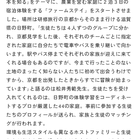
本を知る｣をテーマに、農業を営む家庭に２泊３日の
その他
宿泊体験をする「ファームステイ」をスタートさせま
した。場所は研修旅行の京都からそのまま行ける滋賀
お問い合わせ
県の日野町。｢生徒たちは４人ずつのグループに分か
れ、京都見学をした後、それぞれのチームごとに指定
個人情報保護方針
された家庭に自分たちで電車やバスを乗り継いで向か
います。駅やバス停までそれぞれの家族が迎えに来て
サイトマップ
くれる場合もあるのですが、今まで行ったことのない
土地のまったく知らない人たちに初めて出会うわけで
すから、京都を出発したときからすでに冒険が始まっ
運営会社
ています｣と語るのは松井秀範先生。生徒たちを受け
入れてくれるのは、日野町の体験学習をコーディネー
トするプロが厳選した44の家庭。事前に参加する生徒
たちのプロフィールが送られ、家族と生徒のマッチン
グが行われます。
環境も生活スタイルも異なるホストファミリーと生徒