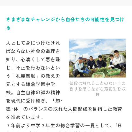
帰国生受験情報
さまざまなチャレンジから自分たちの可能性を見つけ
る
説明会・イベント情報
人として身につけなけれ
よみもの
ばならない社会の道理を
知り、心清くして悪を恥
学校からのお知らせ
じ、不正を行わないとい
う「礼義廉恥」の教えを
学校HP最新情報
普段は触れることのない土の
元とする鎌倉学園中学
香りを感じながら落花生を収
校。自主自律の禅の精神
穫
を現代に受け継ぎ、「知･
特集
徳･体」のバランスの取れた人間形成を目指した教育
を進めています。
NettyLandかわら版
７年前より中学３年生の総合学習の一貫として、｢日