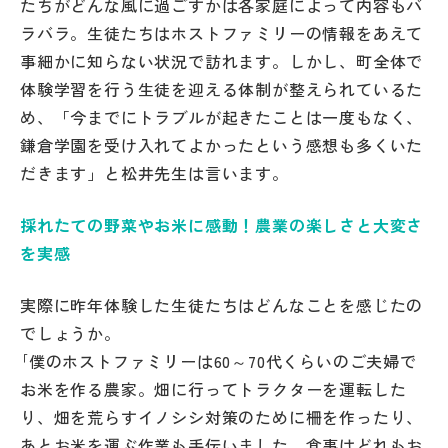
たちがどんな風に過ごすかは各家庭によって内容もバ
ラバラ。生徒たちはホストファミリーの情報をあえて
事細かに知らない状況で訪れます。しかし、町全体で
体験学習を行う生徒を迎える体制が整えられているた
め、「今までにトラブルが起きたことは一度もなく、
鎌倉学園を受け入れてよかったという感想も多くいた
だきます」と松井先生は言います。
採れたての野菜やお米に感動！農業の楽しさと大変さ
を実感
実際に昨年体験した生徒たちはどんなことを感じたの
でしょうか。
｢僕のホストファミリーは60～70代くらいのご夫婦で
お米を作る農家。畑に行ってトラクターを運転した
り、畑を荒らすイノシシ対策のために柵を作ったり、
あとお米を運ぶ作業も手伝いました。食事はどれもお