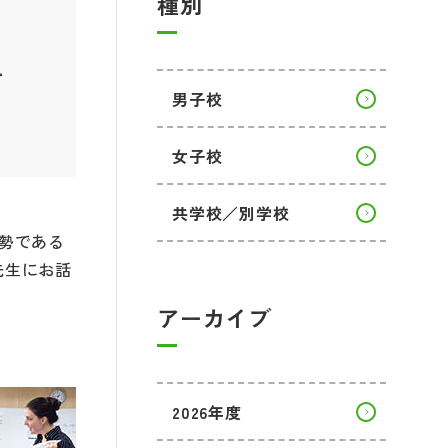
種別
て
男子校
女子校
共学校／別学校
勢である
先生にお話
アーカイブ
2026年度