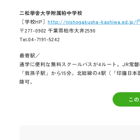
二松學舍大学附属柏中学校
［学校HP］
http://nishogakusha-kashiwa.ed.jp/
〒277-0902 千葉県柏市大井2590
Tel.04-7191-5242
最寄駅／
通学に便利な無料スクールバスが4ルート。JR常
「我孫子駅」から15分。北総線の4駅（「印旛日
降可。
この