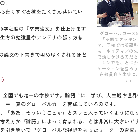
もの。
奇心をくすぐる種をたくさん蒔いてい
00字程度の『卒業論文』を仕上げます
グローバルコース
先生方の勉強量やアンテナの張り方も
「英語でクッキン
マ。同校では英語
も、ネイティブの
ちの論文の下書きで埋め尽くされるほど
で話しかけるのだ
ークンでも、とに
ケーションを図ろ
を教員自ら生徒に
培う
す」
、全国でも唯一の学校です。論語〝に〟学び、人生観や世界
力」＝「真のグローバル力」を育成しているのです。
と、『ああ、そういうことか』とスッと入っていくようにな
や考え方が『論語』によって育まれることは非常に大きいで
想を引き継いで〝グローバルな視野をもったリーダーの育成