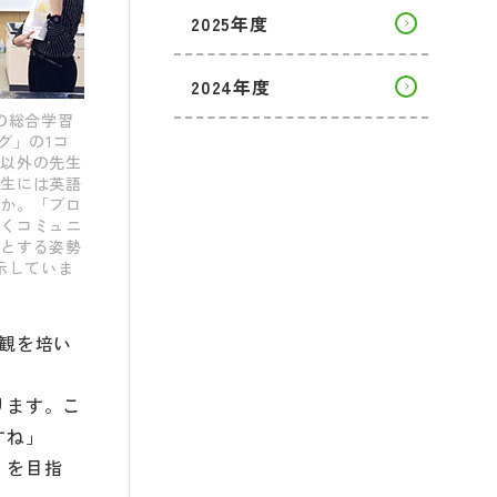
2025年度
2024年度
の総合学習
グ」の1コ
科以外の先生
先生には英語
とか。「ブロ
かくコミュニ
うとする姿勢
示していま
観を培い
ります。こ
すね」
〟を目指