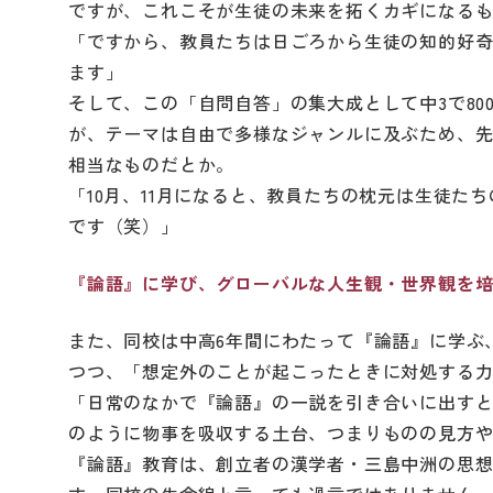
ですが、これこそが生徒の未来を拓くカギになる
「ですから、教員たちは日ごろから生徒の知的好
ます」
そして、この「自問自答」の集大成として中3で80
が、テーマは自由で多様なジャンルに及ぶため、
相当なものだとか。
「10月、11月になると、教員たちの枕元は生徒た
です（笑）」
『論語』に学び、グローバルな人生観・世界観を
また、同校は中高6年間にわたって『論語』に学ぶ
つつ、「想定外のことが起こったときに対処する
「日常のなかで『論語』の一説を引き合いに出す
のように物事を吸収する土台、つまりものの見方
『論語』教育は、創立者の漢学者・三島中洲の思