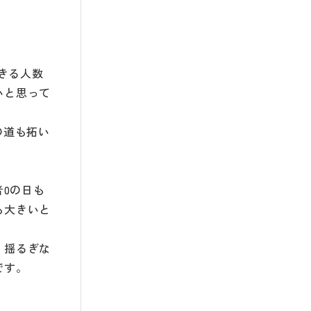
きる人数
いと思って
の道も拓い
者0の日も
も大きいと
。揺るぎな
です。