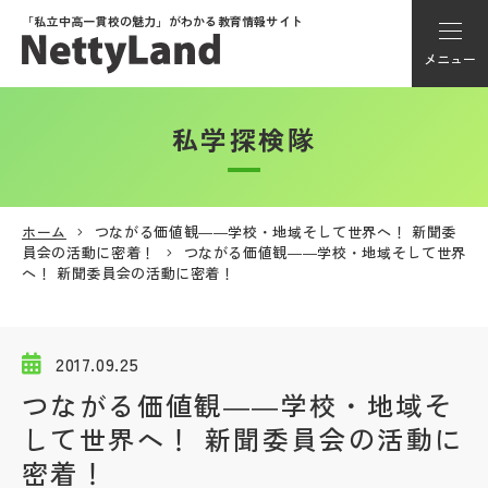
「私立中高一貫校の魅力」が
わかる教育情報サイト
メニュー
私学探検隊
アカウント登録
Myページ
ホーム
つながる価値観――学校・地域そして世界へ！ 新聞委
員会の活動に密着！
つながる価値観――学校・地域そして世界
メニュー
へ！ 新聞委員会の活動に密着！
学校選び
2017.09.25
学校動画
つながる価値観――学校・地域そ
して世界へ！ 新聞委員会の活動に
私学探検隊
密着！