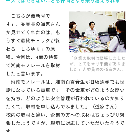
一人ではできないことも仲間となら乗り越えられる
その他
「こちらが最新号で
お問い合わせ
す」、委員長の道家さん
が見せてくれたのは、も
個人情報保護方針
うすぐ最終チェックが終
わる「しらゆり」の原
稿。今回は、4面の特集
サイトマップ
「企業の取材は緊張しました
が、とてもやり甲斐がありま
で湘南モノレールを取材
した」と委員長の道家さん。
したと言います。
運営会社
「湘南モノレールは、湘南白百合生が日頃通学でお世
話になっている電車です。その電車がどのような歴史
を持ち、どのように安全管理が行われているのか知り
たくて、取材を申し込んでみました」（道家さん）
校内の取材と違い、企業の方への取材はちょっぴり緊
張したようですが、親切に対応していただいたそうで
す。