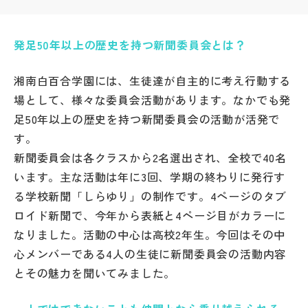
帰国生受験情報
発足50年以上の歴史を持つ新聞委員会とは？
説明会・イベント情報
湘南白百合学園には、生徒達が自主的に考え行動する
場として、様々な委員会活動があります。なかでも発
よみもの
足50年以上の歴史を持つ新聞委員会の活動が活発で
す。
学校からのお知らせ
新聞委員会は各クラスから2名選出され、全校で40名
います。主な活動は年に3回、学期の終わりに発行す
学校HP最新情報
る学校新聞「しらゆり」の制作です。4ページのタブ
ロイド新聞で、今年から表紙と4ページ目がカラーに
なりました。活動の中心は高校2年生。今回はその中
特集
心メンバーである4人の生徒に新聞委員会の活動内容
とその魅力を聞いてみました。
NettyLandかわら版