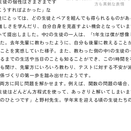
生徒の個性はさまざまです
方も真剣な表情
こうすればよかった」な
徒にとっては、どの生徒とペアを組んでも得られるものがあ
難しさを学んだり、自分自身を見直すよい機会となっていま
いて提出しました。中2の生徒の一人は、「1年生は僕が想像
った。去年先輩に教わったように、自分も後輩に教えること
ことを実感していた様子。また、教わった側の中1の生徒の
るまでの生活や当日のことも知ることができ、この1時間を
ども聞け、先輩方にいろいろ教わり、テストに対する不安が
関係づくりの第一歩を踏み出せたようです。
の両方に同じ問題を解かせます。例えば、関数の問題の場合、
生徒はどんどん方程式を使って、あっさりと解いてしまいま
的のひとつです」と野村先生。学年末を迎える頃の生徒たち