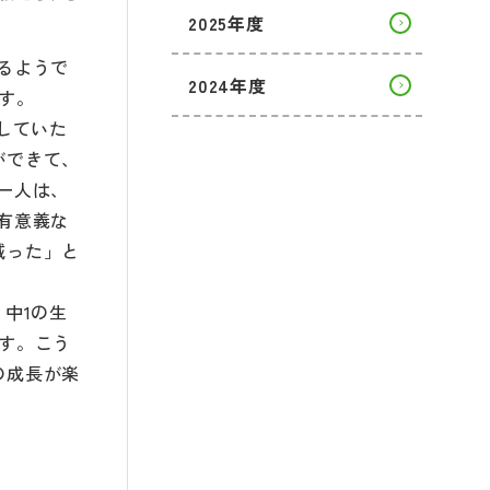
2025年度
るようで
2024年度
す。
していた
ができて、
一人は、
有意義な
減った」と
中1の生
す。こう
の成長が楽