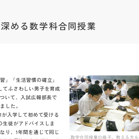
を深める数学科合同授業
自習」「生活習慣の確立」
してふさわしい男子を育成
について、入試広報部長で
いました。
1が入学して初めて受ける
の生徒がアドバイスしま
なり、1年間を通じて同じ
数学合同授業の様子。教える方も