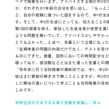
ペアで授業を行います。アドバイスする側の中2の
が、それぞれが1年前の自分を思い出し、「もっと
ど、自分の経験に基づいた話をするので、中1の生
す。そして、中2の生徒にとっても、伝えることの
第1回の授業を終え、参加した生徒全員が感想を書
よりも問題を解いていて、アドバイスがしやすか
とてもよかった」と述べ、先輩という立場になった
「定期考査の問題の内容だけでなく、テストを受け
ものにできた。数量、図形においての時間配分な
綴っており、部活動などとはまた違った先輩との
「学年末に行う合同授業の最終回では、中1、中2
徒はまだ算数の解き方で解こうとしますが、中2の
した解法の違いについて学ぶことも合同授業の目
しみです。
学校生活のさまざまな場で先輩を意識し、学ぶ