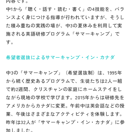
内容です。
その他
中1から「聴く・話す・読む・書く」の4技能を、バラ
ンスよく身につける指導が行われていますが、そうし
お問い合わせ
た積み重ねの実践の場が、中3の夏休みを利用して実
施される英語研修プログラム「サマーキャンプ」で
個人情報保護方針
す。
希望者選抜によるサマーキャンプ・イン・カナダ
サイトマップ
中3の「サマーキャンプ」（希望選抜制）は、1995年
運営会社
から続く歴史あるプログラムで、生徒たちは2人一組
で約2週間、クリスチャンの家庭にホームステイをし
ながら現地の学校で学びます。2015年からは研修先を
アメリカからカナダに変更。午前中は英会話などの授
業、午後はさまざまなアクティビティを体験します。
昨年は32人が「サマーキャンプ・イン・カナダ」に参
加しました。