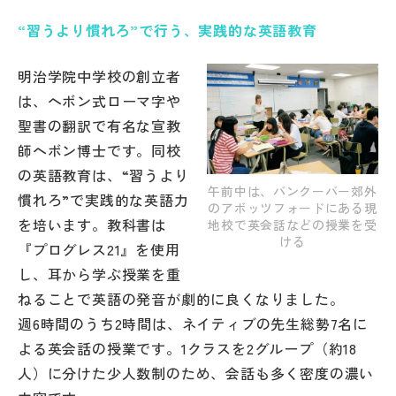
“習うより慣れろ”で行う、実践的な英語教育
帰国生受験情報
明治学院中学校の創立者
説明会・イベント情報
は、ヘボン式ローマ字や
聖書の翻訳で有名な宣教
よみもの
師ヘボン博士です。同校
の英語教育は、“習うより
学校からのお知らせ
午前中は、バンクーバー郊外
慣れろ”で実践的な英語力
のアボッツフォードにある現
を培います。教科書は
地校で英会話などの授業を受
ける
学校HP最新情報
『プログレス21』を使用
し、耳から学ぶ授業を重
ねることで英語の発音が劇的に良くなりました。
特集
週6時間のうち2時間は、ネイティブの先生総勢7名に
よる英会話の授業です。1クラスを2グループ（約18
NettyLandかわら版
人）に分けた少人数制のため、会話も多く密度の濃い