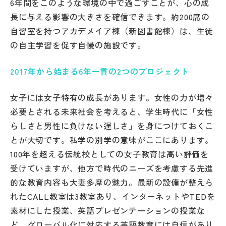
6年間をこのような環境の中で過ごすことが、心の成
その他
長に与える影響の大きさを確信できます。約200席の
自習室を持つアカデメイア棟（新図書館棟）は、生徒
お問い合わせ
の自主学習を促す自慢の施設です。
個人情報保護方針
2017年から始まる6年一貫の2つのプロジェクト
女子には女子特有の成長があります。女性の力が増々
サイトマップ
必要とされる未来社会を考えると、学生時代に「女性
らしさと男性に負けない逞しさ」を身につけておくこ
運営会社
とが大切です。私学の別学の意味がここにあります。
100年を超える伝統校としての女子教育は高い評価を
受けていますが、他方で時代のニーズを考慮する先進
的な教育内容も大妻多摩の魅力。最新の設備が整えら
れたCALL教室は3教室あり、インターネットやTEDを
素材にした授業、英語プレゼンテーションの授業な
ど、グローバル化に対応する英語教育には自信があり