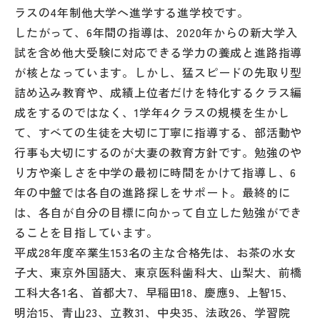
ラスの4年制他大学へ進学する進学校です。
したがって、6年間の指導は、2020年からの新大学入
試を含め他大受験に対応できる学力の養成と進路指導
が核となっています。しかし、猛スピードの先取り型
詰め込み教育や、成績上位者だけを特化するクラス編
成をするのではなく、1学年4クラスの規模を生かし
て、すべての生徒を大切に丁寧に指導する、部活動や
行事も大切にするのが大妻の教育方針です。勉強のや
り方や楽しさを中学の最初に時間をかけて指導し、6
年の中盤では各自の進路探しをサポート。最終的に
は、各自が自分の目標に向かって自立した勉強ができ
ることを目指しています。
平成28年度卒業生153名の主な合格先は、お茶の水女
子大、東京外国語大、東京医科歯科大、山梨大、前橋
工科大各1名、首都大7、早稲田18、慶應9、上智15、
明治15、青山23、立教31、中央35、法政26、学習院