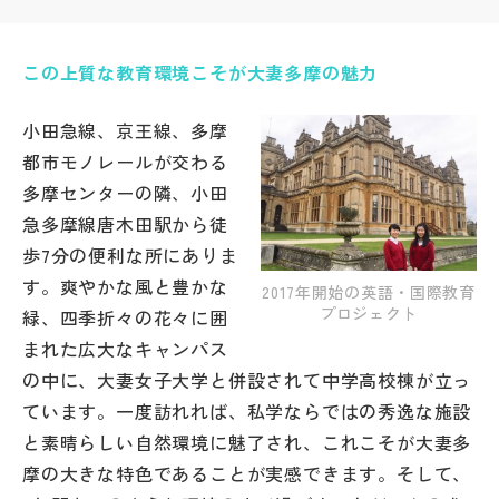
帰国生受験情報
この上質な教育環境こそが大妻多摩の魅力
説明会・イベント情報
小田急線、京王線、多摩
都市モノレールが交わる
よみもの
多摩センターの隣、小田
急多摩線唐木田駅から徒
学校からのお知らせ
歩7分の便利な所にありま
す。爽やかな風と豊かな
2017年開始の英語・国際教育
学校HP最新情報
プロジェクト
緑、四季折々の花々に囲
まれた広大なキャンパス
の中に、大妻女子大学と併設されて中学高校棟が立っ
特集
ています。一度訪れれば、私学ならではの秀逸な施設
と素晴らしい自然環境に魅了され、これこそが大妻多
NettyLandかわら版
摩の大きな特色であることが実感できます。そして、