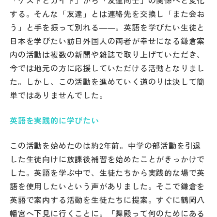
「ゲストとガイド」から「友達同士」の関係へと変化
その他
する。そんな「友達」とは連絡先を交換し「また会お
う」と手を振って別れる――。英語を学びたい生徒と
お問い合わせ
日本を学びたい訪日外国人の両者が幸せになる鎌倉案
内の活動は複数の新聞や雑誌で取り上げていただき、
個人情報保護方針
今では地元の方に応援していただける活動となりまし
た。しかし、この活動を進めていく道のりは決して簡
単ではありませんでした。
サイトマップ
英語を実践的に学びたい
運営会社
この活動を始めたのは約2年前。中学の部活動を引退
した生徒向けに放課後補習を始めたことがきっかけで
した。英語を学ぶ中で、生徒たちから実践的な場で英
語を使用したいという声がありました。そこで鎌倉を
英語で案内する活動を生徒たちに提案。すぐに鶴岡八
幡宮へ下見に行くことに。「舞殿って何のためにある