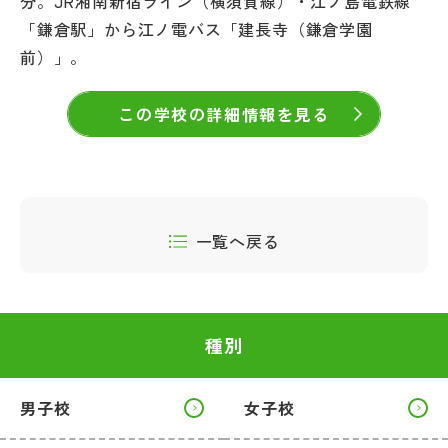
分。JR湘南新宿ライン（横須賀線）・江ノ島電鉄線
「鎌倉駅」から江ノ電バス「建長寺（鎌倉学園
前）」。
この学校の詳細情報を見る
一覧へ戻る
種別
男子校
女子校