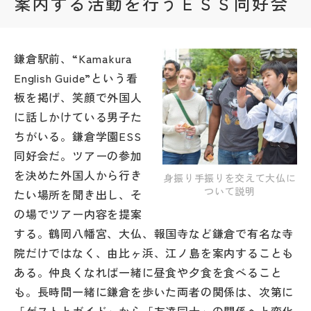
案内する活動を行うＥＳＳ同好会
帰国生受験情報
鎌倉駅前、“Kamakura
説明会・イベント情報
English Guide”という看
板を掲げ、笑顔で外国人
よみもの
に話しかけている男子た
ちがいる。鎌倉学園ESS
学校からのお知らせ
同好会だ。ツアーの参加
を決めた外国人から行き
身振り手振りを交えて大仏に
ついて説明
学校HP最新情報
たい場所を聞き出し、そ
の場でツアー内容を提案
する。鶴岡八幡宮、大仏、報国寺など鎌倉で有名な寺
特集
院だけではなく、由比ヶ浜、江ノ島を案内することも
ある。仲良くなれば一緒に昼食や夕食を食べること
NettyLandかわら版
も。長時間一緒に鎌倉を歩いた両者の関係は、次第に