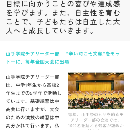
目標に向かうことの喜びや達成感
を学びます。また、自主性を育む
帰国生受験情報
ことで、子どもたちは自立した大
人へと成長していきます。
説明会・イベント情報
よみもの
山手学院チアリーダー部 “辛い時こそ笑顔”をモッ
学校からのお知らせ
トーに、毎年全国大会に出場
山手学院チアリーダー部
学校HP最新情報
は、中学1年生から高校2
年生までの5学年で活動し
特集
ています。基礎練習は中
高共に行いますが、大会
毎年、山手祭のとりを飾るチ
のための演技の練習は中
NettyLandかわら版
アリーダー部の公演では、
高分かれて行います。私
1000名を超える観客が詰めか