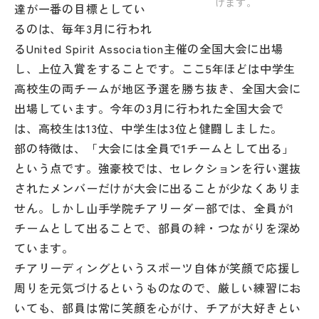
けます。
達が一番の目標としてい
その他
るのは、毎年3月に行われ
お問い合わせ
るUnited Spirit Association主催の全国大会に出場
し、上位入賞をすることです。ここ5年ほどは中学生
高校生の両チームが地区予選を勝ち抜き、全国大会に
個人情報保護方針
出場しています。今年の3月に行われた全国大会で
は、高校生は13位、中学生は3位と健闘しました。
サイトマップ
部の特徴は、「大会には全員で1チームとして出る」
という点です。強豪校では、セレクションを行い選抜
運営会社
されたメンバーだけが大会に出ることが少なくありま
せん。しかし山手学院チアリーダー部では、全員が1
チームとして出ることで、部員の絆・つながりを深め
ています。
チアリーディングというスポーツ自体が笑顔で応援し
周りを元気づけるというものなので、厳しい練習にお
いても、部員は常に笑顔を心がけ、チアが大好きとい