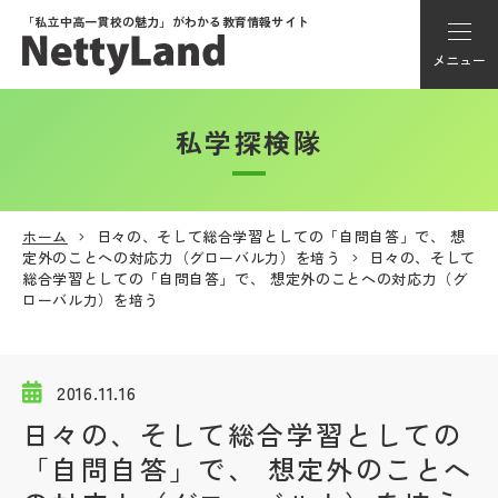
「私立中高一貫校の魅力」が
わかる教育情報サイト
メニュー
私学探検隊
アカウント登録
Myページ
ホーム
日々の、そして総合学習としての「自問自答」で、 想
定外のことへの対応力（グローバル力）を培う
日々の、そして
メニュー
総合学習としての「自問自答」で、 想定外のことへの対応力（グ
ローバル力）を培う
学校選び
2016.11.16
学校動画
日々の、そして総合学習としての
「自問自答」で、 想定外のことへ
私学探検隊