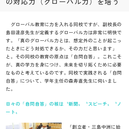
の対応力（グローバル力）を培う
帰国生受験情報
グローバル教育に力を入れる同校ですが、副校長の
説明会・イベント情報
島田逹彦先生が定義するグローバル力は非常に明快で
す。「真のグローバル力とは、想定外のことが起こっ
よみもの
たときにどう対処できるか、その力だと思います」
と。その同校の教育の原点は「自問自答」。これこそ
学校からのお知らせ
が、真の学力を身につけ、未来を切り拓くために必要
なものと考えているのです。同校で実践される「自問
学校HP最新情報
自答」について、学年主任の森寿直先生に伺いまし
た。
特集
日々の「自問自答」の核は〝新聞〟〝スピーチ〟〝ノ
ート〟
NettyLandかわら版
「創立者・三島中洲に始