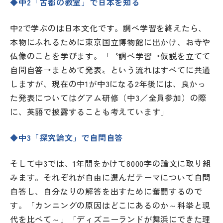
◆中2「古都の教室」で日本を知る
中2で学ぶのは日本文化です。調べ学習を終えたら、
本物にふれるために東京国立博物館に出かけ、お寺や
仏像のことを学びます。「〝調べ学習→仮説を立てて
自問自答→まとめて発表〟という流れはすべてに共通
しますが、現在の中1が中3になる2年後には、良かっ
た発表についてはグアム研修（中3／全員参加）の際
に、英語で披露することも考えています」
◆中3「探究論文」で自問自答
そして中3では、1年間をかけて8000字の論文に取り組
みます。それぞれが自由に選んだテーマについて自問
自答し、自分なりの解答を出すために奮闘するので
す。「カンニングの原因はどこにあるのか～科挙と現
代を比べて～」「ディズニーランドが舞浜にできた理