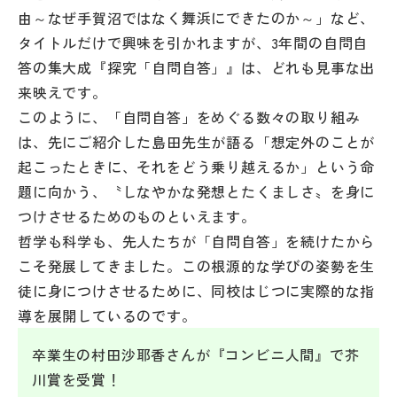
由～なぜ手賀沼ではなく舞浜にできたのか～」など、
タイトルだけで興味を引かれますが、3年間の自問自
答の集大成『探究「自問自答」』は、どれも見事な出
来映えです。
このように、「自問自答」をめぐる数々の取り組み
は、先にご紹介した島田先生が語る「想定外のことが
起こったときに、それをどう乗り越えるか」という命
題に向かう、〝しなやかな発想とたくましさ〟を身に
つけさせるためのものといえます。
哲学も科学も、先人たちが「自問自答」を続けたから
こそ発展してきました。この根源的な学びの姿勢を生
徒に身につけさせるために、同校はじつに実際的な指
導を展開しているのです。
卒業生の村田沙耶香さんが『コンビニ人間』で芥
川賞を受賞！