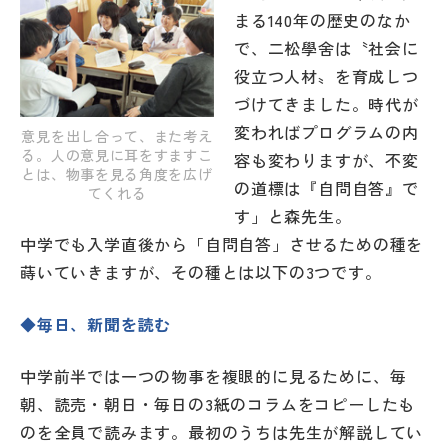
その他
まる140年の歴史のなか
で、二松學舍は〝社会に
お問い合わせ
役立つ人材〟を育成しつ
づけてきました。時代が
個人情報保護方針
変わればプログラムの内
意見を出し合って、また考え
る。人の意見に耳をすますこ
容も変わりますが、不変
とは、物事を見る角度を広げ
の道標は『自問自答』で
てくれる
サイトマップ
す」と森先生。
中学でも入学直後から「自問自答」させるための種を
運営会社
蒔いていきますが、その種とは以下の3つです。
◆毎日、新聞を読む
中学前半では一つの物事を複眼的に見るために、毎
朝、読売・朝日・毎日の3紙のコラムをコピーしたも
のを全員で読みます。最初のうちは先生が解説してい