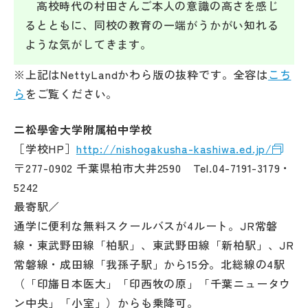
高校時代の村田さんご本人の意識の高さを感じ
るとともに、同校の教育の一端がうかがい知れる
ような気がしてきます。
※上記はNettyLandかわら版の抜粋です。全容は
こち
ら
をご覧ください。
二松學舍大学附属柏中学校
［学校HP］
http://nishogakusha-kashiwa.ed.jp/
〒277-0902 千葉県柏市大井2590 Tel.04-7191-3179・
5242
最寄駅／
通学に便利な無料スクールバスが4ルート。JR常磐
線・東武野田線「柏駅」、東武野田線「新柏駅」、JR
常磐線・成田線「我孫子駅」から15分。北総線の4駅
（「印旛日本医大」「印西牧の原」「千葉ニュータウ
ン中央」「小室」）からも乗降可。