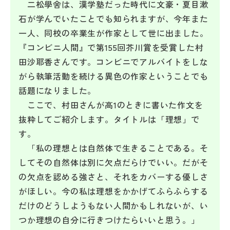
二松學舍は、漢学塾だった時代に文豪・夏目漱
石が学んでいたことでも知られますが、今年また
一人、同校の卒業生が作家として世に出ました。
『コンビニ人間』で第155回芥川賞を受賞した村
田沙耶香さんです。コンビニでアルバイトをしな
がら執筆活動を続ける異色の作家ということでも
話題になりました。
ここで、村田さんが高1のときに書いた作文を
抜粋してご紹介します。タイトルは「理想」で
す。
「私の理想とは自然体で生きることである。そ
してその自然体は別に欠点だらけでいい。だがそ
の欠点を認める強さと、それをカバーする優しさ
がほしい。今の私は理想をかかげてふらふらする
だけのどうしようもない人間かもしれないが、い
つか理想の自分に行きつけたらいいと思う。」