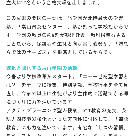
立大に12名という合格実績を出しました。
その他
この成果の要因の一つは、当学園が北陸最大の学習
お問い合わせ
塾、「富山育英センター」、塾が創った学校だからで
す。学園の教員の約8割が塾出身者。教科指導もさる
個人情報保護方針
ことながら、保護者や生徒と向き合う姿勢が、「塾な
らではのサービス」を根底としているからです。
サイトマップ
進化と深化する片山学園の活動
今春より学校改革がスタート。「二十一世紀型学習と
運営会社
は？」をテーマに授業、特別活動、学校行事を全て見
直し、今まで以上に生徒がより主体的に活動できる環
境づくりに力を注いでいます。
アクティブラーニング型の授業、ICT教育の充実、英
語力四技能の強化といった方向性に付随して、「道徳
教育」にも力を注いでいます。有名な「七つの習慣」
をベースとした、「リーダー・イン・ミー」を導入