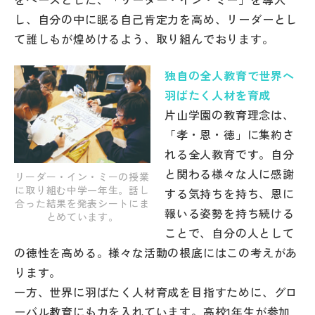
し、自分の中に眠る自己肯定力を高め、リーダーとし
て誰しもが煌めけるよう、取り組んでおります。
独自の全人教育で世界へ
羽ばたく人材を育成
片山学園の教育理念は、
「孝・恩・徳」に集約さ
れる全人教育です。自分
と関わる様々な人に感謝
リーダー・イン・ミーの授業
に取り組む中学一年生。話し
する気持ちを持ち、恩に
合った結果を発表シートにま
報いる姿勢を持ち続ける
とめています。
ことで、自分の人として
の徳性を高める。様々な活動の根底にはこの考えがあ
ります。
一方、世界に羽ばたく人材育成を目指すために、グロ
ーバル教育にも力を入れています。高校1年生が参加