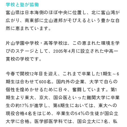
学校と塾が協働
帰国生受験情報
富山県は日本海側のほぼ中央に位置し、北に富山湾が
広がり、南東部に立山連邦がそびえるという豊かな自
然に恵まれています。
説明会・イベント情報
片山学園中学校・高等学校は、この恵まれた環境を学
よみもの
びのステージとして、2005年4月に設立された中高一
貫校の学校です。
学校からのお知らせ
今春で開校12年目を迎え、これまで卒業した1期生～6
学校HP最新情報
期生は合わせて600名。国内外の企業、大学で自らの
個性を煌めかせるために日々、奮闘しています。第1
期生より東大、京大、国公医といった難関大学に卒業
特集
生の約17％が進学し、第6期生においては、東大への
現役合格4名をはじめ、卒業生の54％の生徒が国公立
NettyLandかわら版
大学に合格。医学部医学科では、国公立大に7名、私