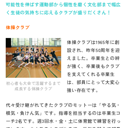
可能性を伸ばす運動部から個性を磨く文化部まで幅広
帰国生受験情報
く生徒の気持ちに応えるクラブが盛りだくさん！
体操クラブ
説明会・イベント情報
体操クラブは1965年に創
よみもの
設され、昨年50周年を迎
えました。卒業生との絆
学校からのお知らせ
が強く、卒業後もクラブ
を支えてくれる卒業生
学校HP最新情報
は、部員にとって大変心
初心者も大会で活躍するまで
成長する体操クラブ
強い存在です。
特集
代々受け継がれてきたクラブのモットーは「やる気・
根気・負けん気」です。指導を担当するのは卒業生コ
NettyLandかわら版
ーチ2名です。週3回水・金・土に体育館で練習を行っ