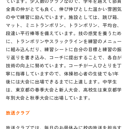
ています。少人数のクラブなので、学年を越えて部員
その他
全員の仲がとても良く、伸び伸びとした温かい雰囲気
の中で練習に励んでいます。施設としては、跳び箱、
お問い合わせ
マット、ミニトランポリン、トランポリン、平均台、
段違い平行棒等を備えています。技の感覚を養うため
個人情報保護方針
に、トランポリンやスラックラインを練習のメニュー
に組み込んだり、練習シートに自分の目標と練習の振
サイトマップ
り返りを書き込み、コーチに提出することで、各自が
技術の向上に努めています。コーチが一人ひとりを丁
寧に指導していますので、体操初心者の生徒でも1年
運営会社
後には大会に出場できるまでに上達します。中学生
は、東京都の春季大会と新人大会、高校生は東京都学
年別大会と秋季大会に出場しています。
放送クラブ
放送クラブでは、毎日のお昼休みに校内放送を担当す