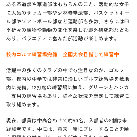
ある茶道部や華道部はもちろんのこと、活動的な女子
その他
に人気のサッカー部や少林寺拳法部、バスケットボー
お問い合わせ
ル部やソフトボール部など運動部も多数。さらには四
季折々の植物や動物の変化を楽しむ野外研究部なども
あり、バラエティに富んだ部活動が楽しめます。
個人情報保護方針
校内ゴルフ練習場完備 全国大会目指して練習中
サイトマップ
活躍中の多くのクラブの中でも注目なのが、ゴルフ
部。都内の中学では非常に珍しいゴルフ練習場を敷地
運営会社
内に完備。12打席の練習場に加え、グリーンとバンカ
ー専用の練習場もあり、様々な状況を想定して練習に
取り組めます。
現在、部員は中高合わせて約50名。入部者の8割は未
経験者です。中には、将来一緒にプレーすることを願