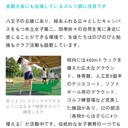
全国大会にも出場しているゴルフ部に注目です
帰国生受験情報
八王子の丘陵にあり、緑あふれる広々としたキャンパ
スをもつ共立女子第二。四季折々の自然を常に身近に
説明会・イベント情報
感じることができる環境で、生徒たちはのびのびと勉
強もクラブ活動も謳歌しています。
よみもの
校内には400mトラックを
学校からのお知らせ
備えた広大なグラウン
ド、体育館、人工芝9面半
学校HP最新情報
のテニスコート、ソフト
ボール用のグラウンド、
特集
ゴルフ練習場など充実し
思うようにスイングができる
ようになるまで時間をかけて
た施設があり、22の部活
練習します
（高校からはさらに4つ
NettyLandかわら版
増える）が活動中です。伝統的な女子教育の一つでも