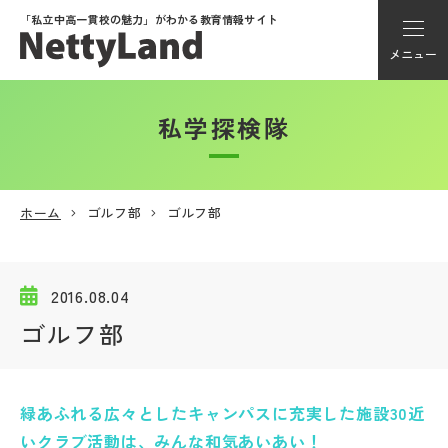
「私立中高一貫校の魅力」が
わかる教育情報サイト
メニュー
私学探検隊
アカウント登録
Myページ
ホーム
ゴルフ部
ゴルフ部
メニュー
学校選び
2016.08.04
ゴルフ部
学校動画
緑あふれる広々としたキャンパスに充実した施設30近
私学探検隊
いクラブ活動は、みんな和気あいあい！