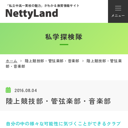
「私立中高一貫校の魅力」が
わかる教育情報サイト
メニュー
私学探検隊
アカウント登録
Myページ
ホーム
陸上競技部・管弦楽部・音楽部
陸上競技部・管弦楽
部・音楽部
メニュー
学校選び
2016.08.04
陸上競技部・管弦楽部・音楽部
学校動画
私学探検隊
自分の中の様々な可能性に気づくことができるクラブ