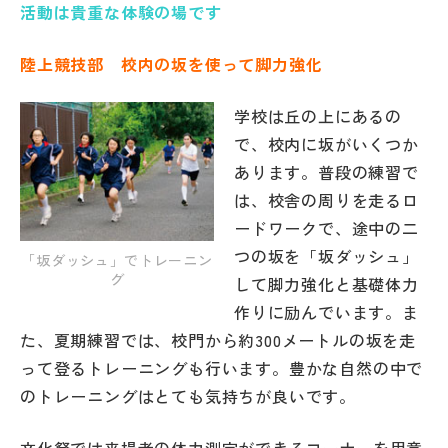
活動は貴重な体験の場です
帰国生受験情報
陸上競技部 校内の坂を使って脚力強化
説明会・イベント情報
学校は丘の上にあるの
で、校内に坂がいくつか
よみもの
あります。普段の練習で
は、校舎の周りを走るロ
学校からのお知らせ
ードワークで、途中の二
つの坂を「坂ダッシュ」
「坂ダッシュ」でトレーニン
学校HP最新情報
グ
して脚力強化と基礎体力
作りに励んでいます。ま
た、夏期練習では、校門から約300メートルの坂を走
特集
って登るトレーニングも行います。豊かな自然の中で
のトレーニングはとても気持ちが良いです。
NettyLandかわら版