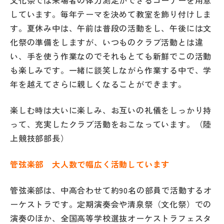
文化祭では来場者の体力測定ができるコーナーを用意
その他
しています。毎年テーマを決めて教室を飾り付けしま
す。夏休み中は、午前は普段の活動をし、午後には文
お問い合わせ
化祭の準備をしますが、いつものクラブ活動とは違
い、手を使う作業なのでそれもとても新鮮でこの活動
個人情報保護方針
も楽しみです。一緒に談笑しながら作業する中で、学
年を越えてさらに親しくなることができます。
サイトマップ
楽しむ時は大いに楽しみ、お互いの礼儀をしっかり持
って、充実したクラブ活動をおこなっています。（陸
運営会社
上競技部部長）
管弦楽部 大人数で幅広く活動しています
管弦楽部は、中高合わせて約90名の部員で活動するオ
ーケストラです。定期演奏会や清泉祭（文化祭）での
演奏のほか、全国高等学校選抜オーケストラフェスタ