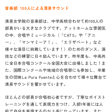
音楽部 100人による清泉サウンド
清泉女学院の音楽部は、中学高校合わせて約100人の
部員がいる大きなクラブです。アットホームな雰囲気
の中、合唱やミュージカル（「CATS」や「アニ
ー」、「マンマミーア！」、「エリザベート」など
様々な演目に挑戦しています！）のためのダンス、演
技などの練習に日々励んでいます。昨年度も、中高共
に全日本合唱コンクール全国大会に出場しました！ま
た、国際コンクールや地域の合唱祭にも参加し、卒業
生の団体La Pura Fuenteと心を合わせて様々な舞台で
清泉サウンドを響かせています。
ほとんどの部員が合唱初心者ですが、丁寧なボイスト
レーニングを通して表現力をつけ、入部1年後には人
前で自分を表現するのが上手になっています。また、