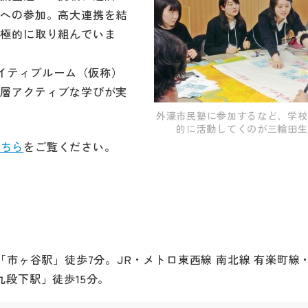
トへの参加。高大連携を結
積極的に取り組んでいま
エイティブルーム（仮称）
一層アクティブな学びが実
外濠市民塾に参加するなど、学校
的に活動してくのが三輪田生
こちら
をご覧ください。
「市ヶ谷駅」徒歩7分。JR・メトロ東西線 南北線 有楽町線
段下駅」徒歩15分。