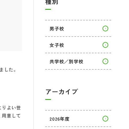
種別
男子校
女子校
共学校／別学校
ました。
アーカイブ
よりよい世
く用意して
2026年度