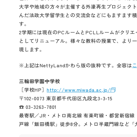
大学や地域の方々が主催する外濠再生プロジェク
んだ法政大学留学生との交流会などにもますます
す。
2学期には現在のPCルームとPCLLルームがクリ
としてリニューアル。様々な教科の授業で、より
現します。
※上記はNettyLandかわら版の抜粋です。全容は
三輪田学園中学校
［学校HP］
http://www.miwada.ac.jp/
〒102-0073 東京都千代田区九段北3-3-15
☎ 03-3263-7801
最寄駅／JR・メトロ南北線 有楽町線・都営新宿線
戸線「飯田橋駅」徒歩8分。メトロ半蔵門線など「九