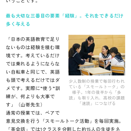
いうことです。
最も大切な三番目の要素「経験」。それをできるだけ
多く与える
「日本の英語教育で足り
ないものは経験を積む環
境です。考えているだけ
では乗れるようにならな
い自転車と同じで、英語
も頭で考えるだけではダ
少人数制の授業で毎回行われ
ている「スモールトーク」の
メです。実際に“使う”訓
様子。1年の後半から「多
練が、何よりも大事で
読」も取り入れ、高校の課題
「速読」につなげる
す」（山嵜先生）
通常の授業では、ペアで
意見交換を行う「スモールトーク活動」を毎回実施。
「英会話」では1クラスを分割した約15人の生徒をネ