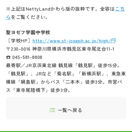
※上記はNettyLandかわら版の抜粋です。全容は
こち
ら
をご覧ください。
聖ヨゼフ学園中学校
［学校HP］
http://www.st-joseph.ac.jp/high/
〒230-0016 神奈川県横浜市鶴見区東寺尾北台11-1
☎ 045-581-8808
最寄駅／JR京浜東北線 鶴見線「鶴見駅」徒歩15分。
「鶴見駅」、JRなど「菊名駅」「新横浜駅」、東急東
横線「綱島駅」からバス「二本木」徒歩3分。市営バ
ス「東寺尾陸橋下」徒歩3分。
一覧へ戻る