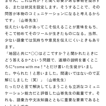
ません。これは何か？と聞く必要がある事物を提示す
その他
る、または状況を設定します。そうすることで、その
問答が本物のコミュニケーションになると考えるから
お問い合わせ
です」（山嵜先生）
伝えたいものがあってこそ伝えることが意味をもち、
個人情報保護方針
そこで初めてそのツールが生きたものになる。当然、
少ない語彙では気持ちや意見を伝えにくいときもあり
サイトマップ
ます。
「地図と共に“○○はどこですか？と聞かれたときに
どう答えるか”という問題で、道順の説明を書くとこ
運営会社
ろに“come with me！”とだけ書いた生徒がいまし
た。やられた！と思いました。間違いではないので正
解にしました（笑）」（山嵜先生）
たったひと言で解決してしまうことも立派なコミュニ
ケーション能力だと評価した山嵜先生の裁量です。そ
れも、語彙力や文法知識とともに重要な要素であると