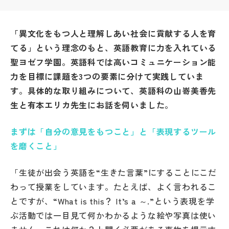
帰国生受験情報
「異文化をもつ人と理解しあい社会に貢献する人を育
てる」という理念のもと、英語教育に力を入れている
説明会・イベント情報
聖ヨゼフ学園。英語科では高いコミュニケーション能
力を目標に課題を3つの要素に分けて実践していま
よみもの
す。具体的な取り組みについて、英語科の山嵜美香先
生と有本エリカ先生にお話を伺いました。
学校からのお知らせ
まずは「自分の意見をもつこと」と「表現するツール
学校HP最新情報
を磨くこと」
「生徒が出会う英語を“生きた言葉”にすることにこだ
特集
わって授業をしています。たとえば、よく言われるこ
とですが、“What is this？ It’s a ～.”という表現を学
NettyLandかわら版
ぶ活動では一目見て何かわかるような絵や写真は使い