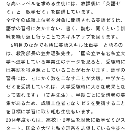
も高いレベルを求める生徒には、放課後に「英語ゼ
その他
ミ」と「数学ゼミ」を開講しています。
お問い合わせ
全学年の成績上位者を対象に開講される英語ゼミは、
語学の習得に欠かせない、書く、読む、聞くという訓
練を繰り返し行うことでスキルアップを図ります。
個人情報保護方針
「5科目のなかでも特に英語スキルは重要」と語るの
は、教務部長の笠井理弘先生。「国公立や有名私立大
サイトマップ
学へ進学している卒業生のデータを見ると、受験時に
は英語を得点源としていることがわかります。語学の
運営会社
習得には、とにかく数をこなすことが大切。中学から
ゼミを受講していれば、大学受験時に大きな成果とな
って表れます」（笠井先生）。半期ごとに受講者の募
集があるため、成績上位者となりゼミを受講すること
を目標に学習に取り組む生徒もいます。
2014年度からは、高校1・2年生を対象に数学ゼミがス
タート。国公立大学と私立理系を志望している生徒へ