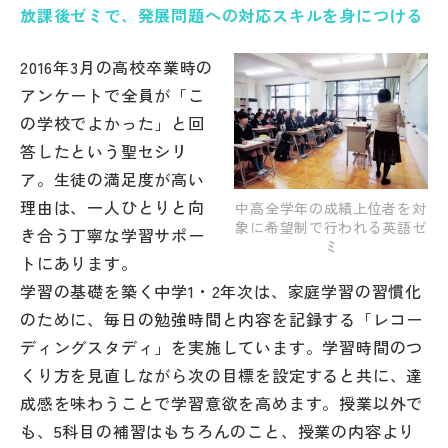
放課後ゼミで、発展問題への対応スキルを身につける
帰国生受験情報
2016年3月の高校卒業時の
アンケートで全員が「こ
説明会・イベント情報
の学校でよかった」と回
答したという聖セシリ
よみもの
ア。生徒の満足度が高い
理由は、一人ひとりと向
中高全学年の成績上位者を対
学校からのお知らせ
象に希望制で行われる英語ゼ
き合う丁寧な学習サポー
ミ
トにあります。
学校HP最新情報
学習の基礎を築く中学1・2年次は、家庭学習の習慣化
のために、毎日の勉強時間と内容を記録する「レコー
特集
ディングスタディ」を実施しています。学習時間のつ
くり方を見直しながら次の目標を設定すると共に、達
成感を味わうことで学習意欲を高めます。授業以外で
NettyLandかわら版
も、5科目の補習はもちろんのこと、授業の内容より