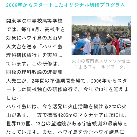
2006年からスタートしたオリジナル研修プログラム
帰国生受験情報
関東学院中学校高等学校
では、毎年8月、高校生を
説明会・イベント情報
対象にハワイ島の火山や
天文台を巡る「ハワイ島
よみもの
理科研修旅行」を実施し
火山の専門家スワンソン博士
ています。この研修は、
学校からのお知らせ
によるフィールドワーク。
同校の理科教諭の渡邉雅
人先生が、2年間の準備期間を経て、2006年からスタ
学校HP最新情報
ートした同校独自の研修旅行で、今年で10年を迎えま
した。
特集
ハワイ島には、今も活発に火山活動を続ける2つの火
山があり、一方で標高4205mのマウナケア山頂には、
世界11カ国、13台の望遠鏡がある宇宙観測の最前線と
NettyLandかわら版
なっています。また、ハワイ島を含むハワイ諸島に