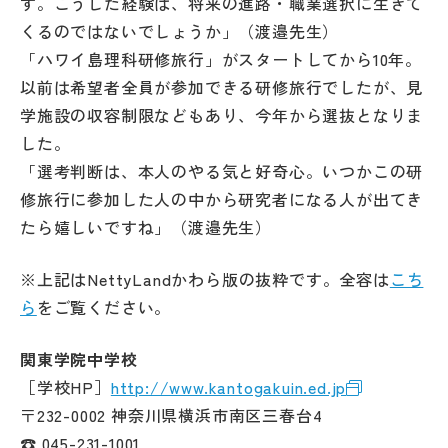
す。こうした経験は、将来の進路・職業選択に生きて
くるのではないでしょうか」（渡邉先生）
「ハワイ島理科研修旅行」がスタートしてから10年。
以前は希望者全員が参加できる研修旅行でしたが、見
学施設の収容制限などもあり、今年から選抜となりま
した。
「選考判断は、本人のやる気と好奇心。いつかこの研
修旅行に参加した人の中から研究者になる人が出てき
たら嬉しいですね」（渡邉先生）
※上記はNettyLandかわら版の抜粋です。全容は
こち
ら
をご覧ください。
関東学院中学校
［学校HP］
http://www.kantogakuin.ed.jp
〒232-0002 神奈川県横浜市南区三春台4
☎ 045-231-1001