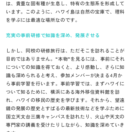
は、貴重な固有種が生息し、特有の生態系を形成して
その他
います。このように、ハワイ島は自然の宝庫で、理科
お問い合わせ
を学ぶには最適な場所なのです。
充実の事前研修で知識を深め、発展させる
個人情報保護方針
しかし、同校の研修旅行は、ただそこを訪れることが
サイトマップ
目的ではありません。“本物”を見るには、事前にそれ
についての知識を得ておくと、より感動し、さらに知
識も深められると考え、参加メンバーが決まる4月か
運営会社
ら事前学習を行います。事前学習では、まずハワイに
ついて知るために、横浜にある海外移住資料館を訪
れ、ハワイの移民の歴史を学びます。それから、望遠
鏡の発展の歴史とすばるの最新技術などを学ぶために
国立天文台三鷹キャンパスを訪れたり、火山や天文の
専門家の講義を受けたりしながら、知識を深めていき