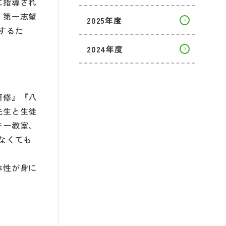
に指導され
、第一志望
2025年度
するた
2024年度
研修』『八
先生と生徒
キー教室、
なくても
体性が身に