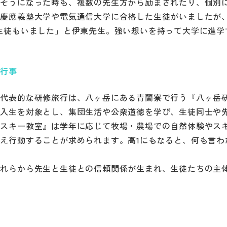
けそうになった時も、複数の先生方から励まされたり、個別
で慶應義塾大学や電気通信大学に合格した生徒がいましたが
生徒もいました」と伊東先生。強い想いを持って大学に進学
・行事
。代表的な研修旅行は、八ヶ岳にある青蘭寮で行う『八ヶ岳
新入生を対象とし、集団生活や公衆道徳を学び、生徒同士や
・スキー教室』は学年に応じて牧場・農場での自然体験やス
え行動することが求められます。高1にもなると、何も言わ
これらから先生と生徒との信頼関係が生まれ、生徒たちの主