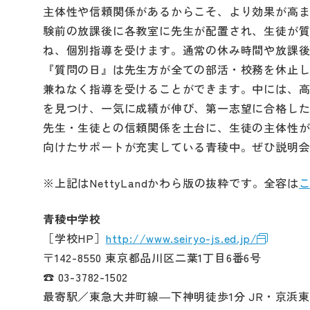
主体性や信頼関係があるからこそ、より効果が高
験前の放課後に各教室に先生が配置され、生徒が
ね、個別指導を受けます。通常の休み時間や放課
『質問の日』は先生方が全ての部活・校務を休止
兼ねなく指導を受けることができます。中には、高3
を見つけ、一気に成績が伸び、第一志望に合格し
先生・生徒との信頼関係を土台に、生徒の主体性
向けたサポートが充実している青稜中。ぜひ説明
※上記はNettyLandかわら版の抜粋です。全容は
青稜中学校
［学校HP］
http://www.seiryo-js.ed.jp/
〒142-8550 東京都品川区二葉1丁目6番6号
☎ 03-3782-1502
最寄駅／東急大井町線―下神明徒歩1分 JR・京浜東