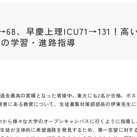
68、早慶上理ICU71→131！高
稜の学習・進路指導
31、と過去最高の実績となった青稜中。東大にも2名が合格。ボ
背景にある教育について、生徒募集対策部部長の伊東先生に
1から様々な大学のオープンキャンパスに行くように指導し
。生徒が主体的に希望進路を発見するため、第一志望に対す