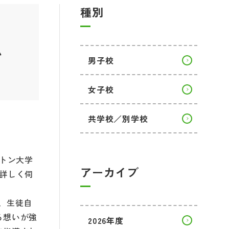
種別
い
男子校
女子校
共学校／別学校
ストン大学
アーカイブ
詳しく伺
、生徒自
る想いが強
2026年度