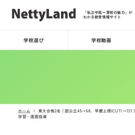
「私立中高一貫校の魅力」が
わかる教育情報サイト
学校選び
学校動画
ホーム
東大合格2名！国公立45→68、早慶上理ICU71→
学習・進路指導