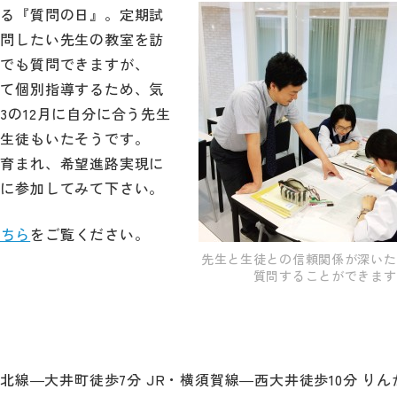
まる『質問の日』。定期試
質問したい先生の教室を訪
後でも質問できますが、
して個別指導するため、気
の12月に自分に合う先生
た生徒もいたそうです。
が育まれ、希望進路実現に
会に参加してみて下さい。
こちら
をご覧ください。
先生と生徒との信頼関係が深いた
質問することができます
北線―大井町徒歩7分 JR・横須賀線―西大井徒歩10分 り