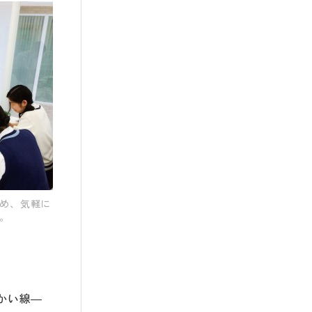
め、気軽に
。
んかい線―