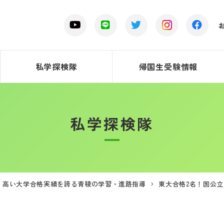
私学探検隊
帰国生受験情報
私学探検隊
131！高い大学合格実績を誇る青稜の学習・進路指導
東大合格2名！国公立4