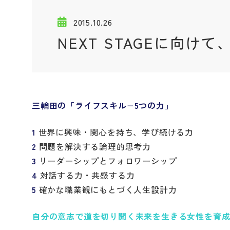
2015.10.26
NEXT STAGEに向
三輪田の「ライフスキル−5つの力」
1
世界に興味・関心を持ち、学び続ける力
2
問題を解決する論理的思考力
3
リーダーシップとフォロワーシップ
4
対話する力・共感する力
5
確かな職業観にもとづく人生設計力
自分の意志で道を切り開く未来を生きる女性を育