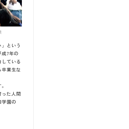
業
い」という
成7年の
力している
る卒業生な
す。
育った人間
田学園の