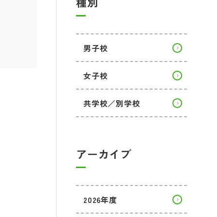
種別
男子校
女子校
共学校／別学校
アーカイブ
2026年度