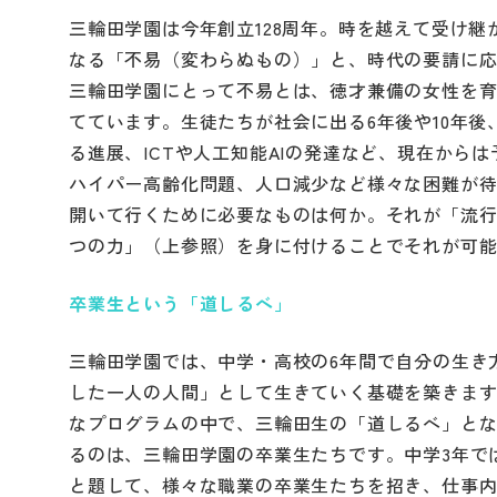
三輪田学園は今年創立128周年。時を越えて受け
なる「不易（変わらぬもの）」と、時代の要請に
三輪田学園にとって不易とは、徳才兼備の女性を
てています。生徒たちが社会に出る6年後や10年
る進展、ICTや人工知能AIの発達など、現在か
ハイパー高齢化問題、人口減少など様々な困難が
開いて行くために必要なものは何か。それが「流行
つの力」（上参照）を身に付けることでそれが可
卒業生という「道しるべ」
三輪田学園では、中学・高校の6年間で自分の生き
した一人の人間」として生きていく基礎を築きま
なプログラムの中で、三輪田生の「道しるべ」と
るのは、三輪田学園の卒業生たちです。中学3年で
と題して、様々な職業の卒業生たちを招き、仕事