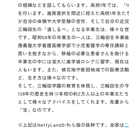
の経緯などを話してもらいます。高校1年では、「1
を行います。進路選択を間近に控えた高校1年生たち
が自分の体験や大学受験の苦労、そして自分の近
三輪田生の「道しるべ」となる卒業生は、様々な
です。昭和58年の卒業生の一人は、三輪田を卒業
應義塾大学看護医療学部で小児看護学の専任講師
思いを抱きながら、移植の必要な患者さんを助ける
卒業生の中には音大に進学後ロシアに留学、現在
人もいます。また、被災地や貧困地域での医療活
ど、生き方は様々なのです。
そして、三輪田学園の教育を体現し、三輪田生の
128年の歴史を持つ本校の約2万人以上の卒業生
として様々なアドバイスをしてくれます。先輩か
「宝」なのです。
※上記はNettyLandかわら版の抜粋です。全容は