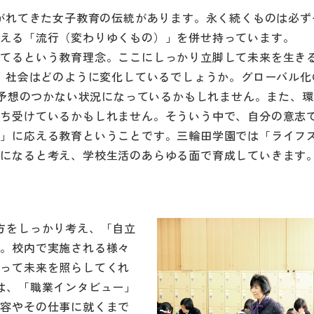
継がれてきた女子教育の伝統があります。永く続くものは必ず
応える「流行（変わりゆくもの）」を併せ持っています。
育てるという教育理念。ここにしっかり立脚して未来を生き
後、社会はどのように変化しているでしょうか。グローバル化
らは予想のつかない状況になっているかもしれません。また、
待ち受けているかもしれません。そういう中で、自分の意志
」に応える教育ということです。三輪田学園では「ライフス
能になると考え、学校生活のあらゆる面で育成していきます
方をしっかり考え、「自立
す。校内で実施される様々
なって未来を照らしてくれ
は、「職業インタビュー」
内容やその仕事に就くまで