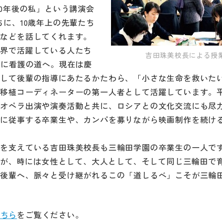
0年後の私」という講演会
に、10歳年上の先輩たち
況などを話してくれます。
世界で活躍している人たち
吉田珠美校長による授
後に看護の道へ。現在は慶
として後輩の指導にあたるかたわら、「小さな生命を救いた
移植コーディネーターの第一人者として活躍しています。平
はオペラ出演や演奏活動と共に、ロシアとの文化交流にも尽
動に従事する卒業生や、カンパを募りながら映画制作を続け
今を支えている吉田珠美校長も三輪田学園の卒業生の一人で
たちが、時には女性として、大人として、そして同じ三輪田で
ら後輩へ、脈々と受け継がれるこの「道しるべ」こそが三輪
こちら
をご覧ください。