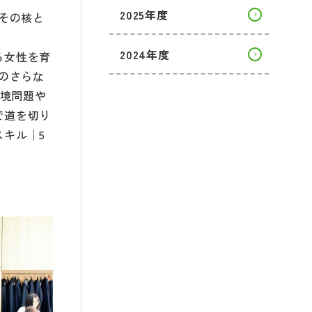
2025年度
その核と
2024年度
る女性を育
のさらな
環境問題や
で道を切り
キル︱5
。