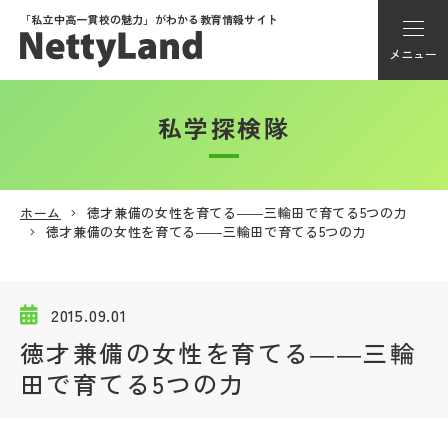
「私立中高一貫校の魅力」が
わかる教育情報サイト
メニュー
私学探検隊
アカウント登録
Myページ
ホーム
徳才兼備の女性を育てる――三輪田で育てる5つの力
徳才兼備の女性を育てる――三輪田で育てる5つの力
メニュー
学校選び
2015.09.01
徳才兼備の女性を育てる――三輪
学校動画
田で育てる5つの力
私学探検隊