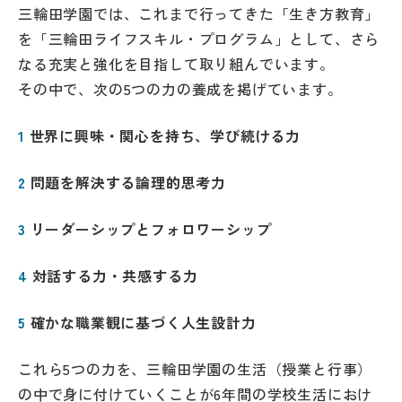
三輪田学園では、これまで行ってきた「生き方教育」
帰国生受験情報
を「三輪田ライフスキル・プログラム」として、さら
なる充実と強化を目指して取り組んでいます。
その中で、次の5つの力の養成を掲げています。
説明会・イベント情報
1
世界に興味・関心を持ち、学び続ける力
よみもの
2
問題を解決する論理的思考力
学校からのお知らせ
3
リーダーシップとフォロワーシップ
学校HP最新情報
4
対話する力・共感する力
特集
5
確かな職業観に基づく人生設計力
NettyLandかわら版
これら5つの力を、三輪田学園の生活（授業と行事）
の中で身に付けていくことが6年間の学校生活におけ