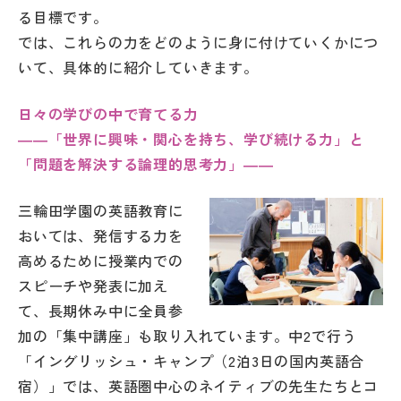
その他
る目標です。
では、これらの力をどのように身に付けていくかにつ
お問い合わせ
いて、具体的に紹介していきます。
日々の学びの中で育てる力
個人情報保護方針
――「世界に興味・関心を持ち、学び続ける力」と
「問題を解決する論理的思考力」――
サイトマップ
三輪田学園の英語教育に
運営会社
おいては、発信する力を
高めるために授業内での
スピーチや発表に加え
て、長期休み中に全員参
加の「集中講座」も取り入れています。中2で行う
「イングリッシュ・キャンプ（2泊3日の国内英語合
宿）」では、英語圏中心のネイティブの先生たちとコ