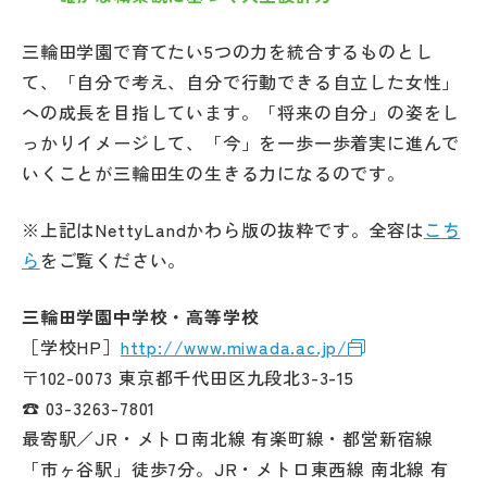
三輪田学園で育てたい5つの力を統合するものとし
て、「自分で考え、自分で行動できる自立した女性」
への成長を目指しています。「将来の自分」の姿をし
っかりイメージして、「今」を一歩一歩着実に進んで
いくことが三輪田生の生きる力になるのです。
※上記はNettyLandかわら版の抜粋です。全容は
こち
ら
をご覧ください。
三輪田学園中学校・高等学校
［学校HP］
http://www.miwada.ac.jp/
〒102-0073 東京都千代田区九段北3-3-15
☎ 03-3263-7801
最寄駅／JR・メトロ南北線 有楽町線・都営新宿線
「市ヶ谷駅」徒歩7分。JR・メトロ東西線 南北線 有