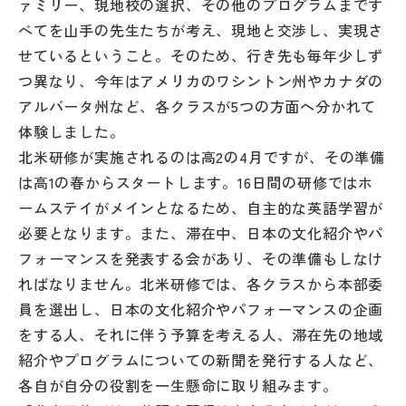
ァミリー、現地校の選択、その他のプログラムまです
その他
べてを山手の先生たちが考え、現地と交渉し、実現さ
せているということ。そのため、行き先も毎年少しず
お問い合わせ
つ異なり、今年はアメリカのワシントン州やカナダの
アルバータ州など、各クラスが5つの方面へ分かれて
個人情報保護方針
体験しました。
北米研修が実施されるのは高2の4月ですが、その準備
サイトマップ
は高1の春からスタートします。16日間の研修ではホ
ームステイがメインとなるため、自主的な英語学習が
必要となります。また、滞在中、日本の文化紹介やパ
運営会社
フォーマンスを発表する会があり、その準備もしなけ
ればなりません。北米研修では、各クラスから本部委
員を選出し、日本の文化紹介やパフォーマンスの企画
をする人、それに伴う予算を考える人、滞在先の地域
紹介やプログラムについての新聞を発行する人など、
各自が自分の役割を一生懸命に取り組みます。