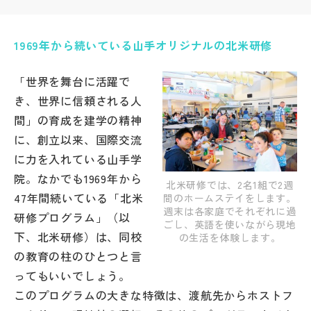
帰国生受験情報
1969年から続いている山手オリジナルの北米研修
説明会・イベント情報
「世界を舞台に活躍で
き、世界に信頼される人
よみもの
間」の育成を建学の精神
に、創立以来、国際交流
学校からのお知らせ
に力を入れている山手学
院。なかでも1969年から
北米研修では、2名1組で2週
学校HP最新情報
47年間続いている「北米
間のホームステイをします。
週末は各家庭でそれぞれに過
研修プログラム」（以
ごし、英語を使いながら現地
下、北米研修）は、同校
の生活を体験します。
特集
の教育の柱のひとつと言
ってもいいでしょう。
NettyLandかわら版
このプログラムの大きな特徴は、渡航先からホストフ