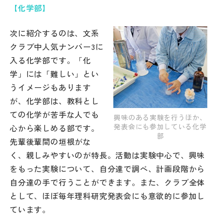
その他
【化学部】
お問い合わせ
次に紹介するのは、文系
クラブ中人気ナンバー3に
入る化学部です。「化
個人情報保護方針
学」には「難しい」とい
うイメージもあります
サイトマップ
が、化学部は、教科とし
ての化学が苦手な人でも
興味のある実験を行うほか、
発表会にも参加している化学
運営会社
心から楽しめる部です。
部
先輩後輩間の垣根がな
く、親しみやすいのが特長。活動は実験中心で、興味
をもった実験について、自分達で調べ、計画段階から
自分達の手で行うことができます。また、クラブ全体
として、ほぼ毎年理科研究発表会にも意欲的に参加し
ています。