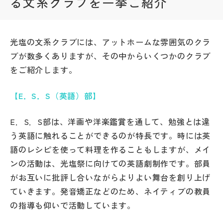
る文系クラブを一挙ご紹介
帰国生受験情報
光塩の文系クラブには、アットホームな雰囲気のクラ
説明会・イベント情報
ブが数多くありますが、その中からいくつかのクラブ
をご紹介します。
よみもの
【E．S．S（英語）部】
学校からのお知らせ
E．S．S部は、洋画や洋楽鑑賞を通して、勉強とは違
う英語に触れることができるのが特長です。時には英
学校HP最新情報
語のレシピを使って料理を作ることもしますが、メイ
ンの活動は、光塩祭に向けての英語劇制作です。部員
特集
がお互いに批評し合いながらよりよい舞台を創り上げ
ていきます。発音矯正などのため、ネイティブの教員
NettyLandかわら版
の指導も仰いで活動しています。