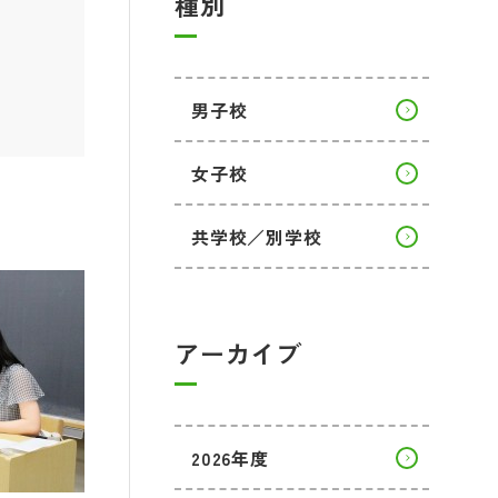
種別
男子校
女子校
共学校／別学校
アーカイブ
2026年度