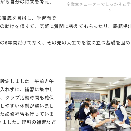
ながら自分の将来を考え、
卒業生チューターでしっかりと学
ト
の徹底を目指し、学習面で
ーの助けを借りて、気軽に質問に答えてもらったり、課題提
の6年間だけでなく、その先の人生でも役に立つ基礎を固め
を設定しました。午前と午
を入れずに、補習に集中し
て、クラブ活動時間も確保
加しやすい体制が整いまし
した必修補習も行っていま
いました。理科の補習など