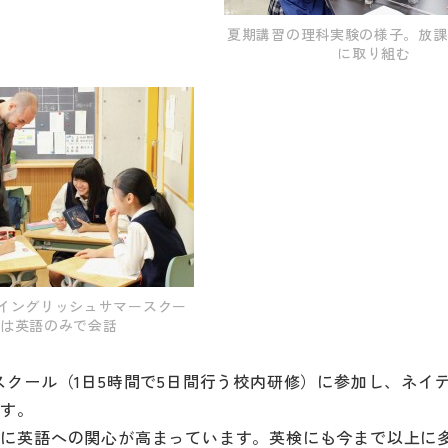
夏期講習の理科実験の様子。放課
に取り組む
のイングリッシュサマースクー
は英語のみで会話
スクール（1日5時間で5日間行う校内研修）に参加し、ネイ
ます。
もに英語への関心が高まっています。英検にも今まで以上に