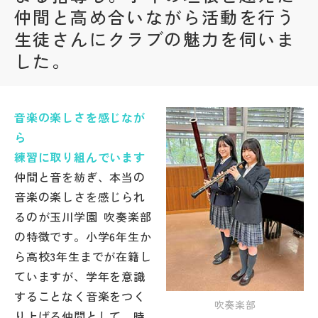
仲間と高め合いながら活動を行う
帰国生受験情報
生徒さんにクラブの魅力を伺いま
した。
説明会・イベント情報
よみもの
音楽の楽しさを感じなが
ら
学校からのお知らせ
練習に取り組んでいます
仲間と音を紡ぎ、本当の
音楽の楽しさを感じられ
学校HP最新情報
るのが玉川学園 吹奏楽部
の特徴です。小学6年生か
特集
ら高校3年生までが在籍し
ていますが、学年を意識
NettyLandかわら版
することなく音楽をつく
吹奏楽部
り上げる仲間として、時