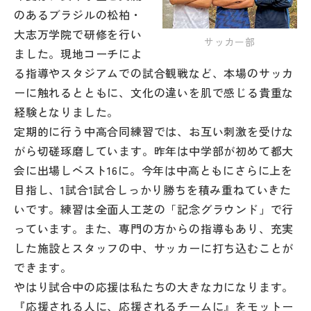
のあるブラジルの松柏・
大志万学院で研修を行い
サッカー部
ました。現地コーチによ
る指導やスタジアムでの試合観戦など、本場のサッカ
ーに触れるとともに、文化の違いを肌で感じる貴重な
経験となりました。
定期的に行う中高合同練習では、お互い刺激を受けな
がら切磋琢磨しています。昨年は中学部が初めて都大
会に出場しベスト16に。今年は中高ともにさらに上を
目指し、1試合1試合しっかり勝ちを積み重ねていきた
いです。練習は全面人工芝の「記念グラウンド」で行
っています。また、専門の方からの指導もあり、充実
した施設とスタッフの中、サッカーに打ち込むことが
できます。
やはり試合中の応援は私たちの大きな力になります。
『応援される人に、応援されるチームに』をモットー