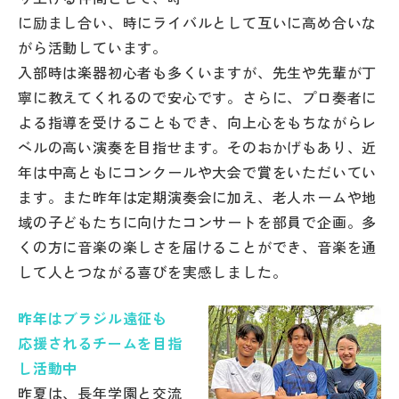
その他
に励まし合い、時にライバルとして互いに高め合いな
がら活動しています。
お問い合わせ
入部時は楽器初心者も多くいますが、先生や先輩が丁
寧に教えてくれるので安心です。さらに、プロ奏者に
個人情報保護方針
よる指導を受けることもでき、向上心をもちながらレ
ベルの高い演奏を目指せます。そのおかげもあり、近
年は中高ともにコンクールや大会で賞をいただいてい
サイトマップ
ます。また昨年は定期演奏会に加え、老人ホームや地
域の子どもたちに向けたコンサートを部員で企画。多
運営会社
くの方に音楽の楽しさを届けることができ、音楽を通
して人とつながる喜びを実感しました。
昨年はブラジル遠征も
応援されるチームを目指
し活動中
昨夏は、長年学園と交流