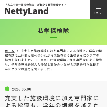
「私立中高一貫校の魅力」が
わかる教育情報サイト
メニュー
私学探検隊
アカウント登録
Myページ
ホーム
充実した施設環境に加え専門家による指導も。学年の垣
根を越えた仲間と高め合いながら活動を行う生徒さんにクラブの
メニュー
魅力を伺いました。
充実した施設環境に加え専門家による指導
も。学年の垣根を越えた仲間と高め合いながら活動を行う生徒さ
学校選び
んにクラブの魅力を伺いました。
学校動画
2026.05.08
充実した施設環境に加え専門家に
私学探検隊
よる指導も。学年の垣根を越えた