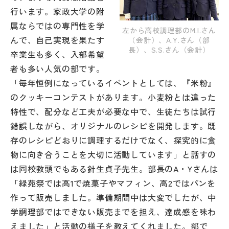
行います。家政大学の附
属ならではの専門性を学
左から高校調理部のM.I.さん
んで、自己実現を果たす
（会計）、A.Y.さん（部
長）、S.S.さん（会計）
卒業生も多く、入部希望
者も多い人気の部です。
「毎年恒例になっているイベントとしては、『米粉』
のクッキーコンテストがあります。小麦粉とは違った
特性で、配分など工夫が必要な中で、生徒たちは試行
錯誤しながら、オリジナルのレシピを開発します。既
存のレシピどおりに調理するだけでなく、探究的に食
物に向き合うことを大切に活動しています」と話すの
は同校教頭でもある針生貞子先生。部長のA・Yさんは
「緑苑祭では高1で焼菓子やマフィン、高2ではパンを
作って販売しました。準備期間中は大変でしたが、中
学調理部ではできない販売までを担え、達成感を味わ
えました」と活動の様子を教えてくれました。部で