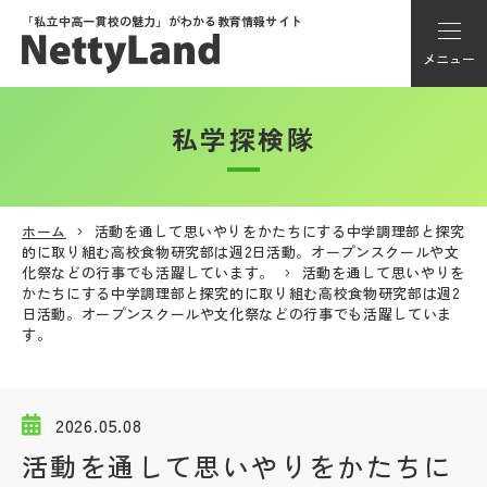
「私立中高一貫校の魅力」が
わかる教育情報サイト
メニュー
私学探検隊
アカウント登録
Myページ
ホーム
活動を通して思いやりをかたちにする中学調理部と探究
的に取り組む高校食物研究部は週2日活動。オープンスクールや文
メニュー
化祭などの行事でも活躍しています。
活動を通して思いやりを
かたちにする中学調理部と探究的に取り組む高校食物研究部は週2
学校選び
日活動。オープンスクールや文化祭などの行事でも活躍していま
す。
学校動画
2026.05.08
私学探検隊
活動を通して思いやりをかたちに