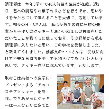
その他
調理部は、毎年3学年で40人前後の生徒が在籍。週2
日、基本の調理やお菓子作りなどを行うほか、思いや
お問い合わせ
りをかたちにして伝えることを大切に、活動していま
す。部長のH・Sさんは「私は受験生の時に当時の先
輩から手作りのクッキーと温かい励ましの言葉をいた
個人情報保護方針
だいたことが強く心に残っており、その経験から私も
調理部に入りたいと思い、この学校を受験しました」
サイトマップ
と教えてくれました。副部長のY・Kさんは「受験に向
けて不安な気持ちを少しでも和らげてあげたいという
運営会社
思いで、クッキー作りに臨んでいます」と話します。
取材日は高校への進学に
プレゼントする「チョコ
スモアクッキー」を制
作。できあがったクッキ
ーは一人ひとりに宛てた