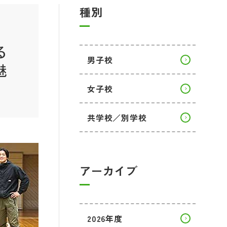
種別
る
男子校
魅
女子校
共学校／別学校
アーカイブ
2026年度