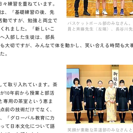
日々練習を重ねています。
員は、「基礎練習の後、先
活動ですが、勉強と両立で
バスケットボール部のみなさん。
てくれました。「新しいこ
員と斉藤先生（左端）、長谷川先
部へ入部した生徒は、部長
果も大切ですが、みんなで体を動かし、笑い合える時間も大
した。
して取り入れています。茶
が10年前から授業と部活
室と専用の茶室という恵ま
お点前の技術だけでなく、
は、「グローバル教育に力
もって日本文化について語
笑顔が素敵な茶道部のみなさんと