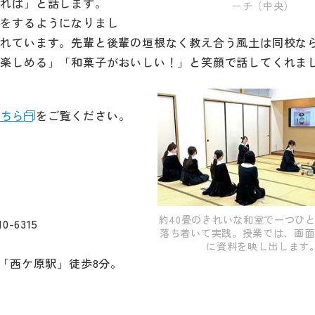
なれば」と話します。
ーチ（中央）
つをするようになりまし
表れています。先輩と後輩の垣根なく教え合う風土は同校な
を楽しめる」「和菓子がおいしい！」と笑顔で話してくれま
こちら
をご覧ください。
約40畳のきれいな和室で一つひ
0-6315
落ち着いて実践。授業では、画面
に資料を映し出します
「西ケ原駅」徒歩8分。