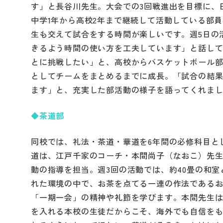
す」と長谷川先生。大会での3回戦進出を目標に、
中学1年から高校2年まで継続して活動している部
生も交えて試合をする時間が楽しいです。週5日の
きるよう時間の使い方を工夫しています」と話し
とに挑戦したい」と、高校からバスケットボール
としてチームをまとめるまでに成長。「試合の結
ます」と、充実した部活動の様子を語ってくれま
◆茶道部
同校では、礼法・茶道・華道を6年間の必修科目と
道は、江戸千家のコーチ・本間尚子（なおこ）先生
動の指導を担当。週3回の活動では、約40畳の和
れた環境の中で、お茶を点てる一連の作法である
「一期一会」の精神や礼節を学びます。本間先生
を入れる本校の生徒だからこそ、海外でも自信を