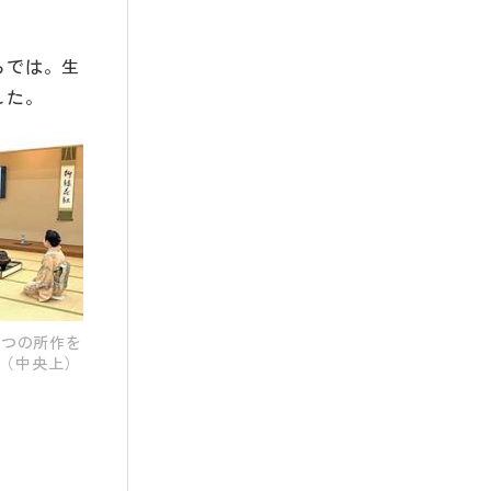
らでは。生
した。
とつの所作を
（中央上）
。