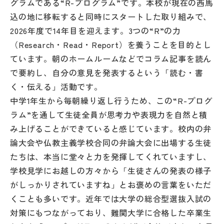
グラムである“R-プログラム”です。本校が現在の西馬
その他
込の地に移転すると同時にスタートした取り組みで、
2026年度で14年目を迎えます。3つの“R”の力
お問い合わせ
（Research・Read・Report）を養うことを目的とし
ています。朝のホームルームなどでコラム記事を読ん
個人情報保護方針
で要約し、自分の意見を発表するという「読む・書
く・伝える」活動です。
サイトマップ
中学1年生から毎朝繰り返し行うため、この“R-プログ
ラム”を通して生徒全員が思考力や表現力を自然と積
み上げることができていると感じています。校内の弁
運営会社
論大会や仏教主義学校合同の弁論大会に出場する生徒
たちは、本当に堂々と力を発揮してくれていますし、
学校見学にお越しの方々から「生徒さんの発表の様子
がしっかりされていますね」とお褒めの言葉をいただ
くことも多いです。近年では大学の総合型選抜入試の
対策にもつながっており、難関大学に合格した卒業生