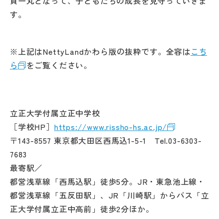
員一丸となって、子どもたちの成長を見守っていきま
す。
※上記はNettyLandかわら版の抜粋です。全容は
こち
ら
をご覧ください。
立正大学付属立正中学校
［学校HP］
https://www.rissho-hs.ac.jp/
〒143-8557 東京都大田区西馬込1-5-1 Tel.03-6303-
7683
最寄駅／
都営浅草線「西馬込駅」徒歩5分。JR・東急池上線・
都営浅草線「五反田駅」、JR「川崎駅」からバス「立
正大学付属立正中高前」徒歩2分ほか。