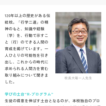
帰国生受験情報
120年以上の歴史がある伝
統校。「行学二道」の精
説明会・イベント情報
神のもと、知識や経験
（学）を、行動で示すこ
よみもの
と（行）のできる人間の
育成を掲げています。一
学校からのお知らせ
人ひとりの可能性を引き
出し、これからの時代に
学校HP最新情報
求められる人間力を育む
取り組みについて聞きま
校長大場一人先生
特集
した。
学びの土台“R-プログラム”
NettyLandかわら版
生徒の得意を伸ばす土台となるのが、本校独自のプロ