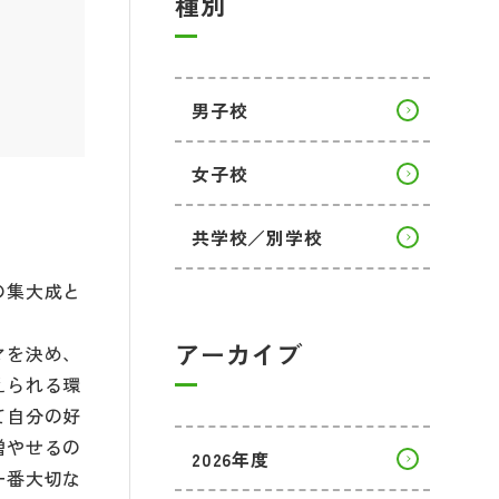
種別
男子校
女子校
共学校／別学校
の集大成と
アーカイブ
マを決め、
えられる環
て自分の好
増やせるの
2026年度
一番大切な