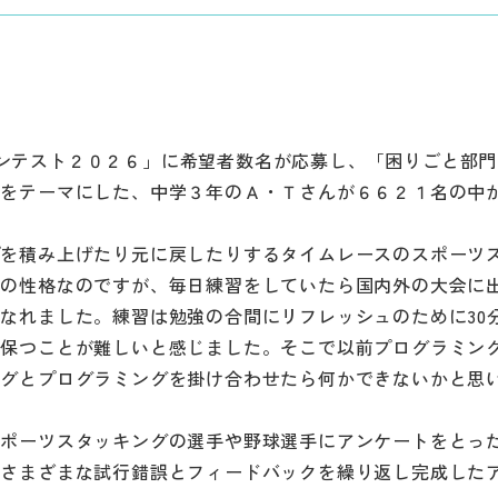
究コンテスト２０２６」に希望者数名が応募し、「困りごと部
」をテーマにした、中学３年のＡ・Ｔさんが６６２１名の中
プを積み上げたり元に戻したりするタイムレースのスポーツ
いの性格なのですが、毎日練習をしていたら国内外の大会に
なれました。練習は勉強の合間にリフレッシュのために30
を保つことが難しいと感じました。そこで以前プログラミン
ングとプログラミングを掛け合わせたら何かできないかと思
ポーツスタッキングの選手や野球選手にアンケートをとっ
、さまざまな試行錯誤とフィードバックを繰り返し完成した