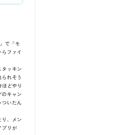
門」で「モ
からファイ
スタッキン
出られそう
分ほどやり
グのキャン
いついたん
たり、メン
アプリが