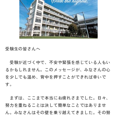
帰国生受験情報
説明会・イベント情報
よみもの
受験生の皆さんへ
学校からのお知らせ
受験が近づく中で、不安や緊張を感じている人もい
るかもしれません。このメッセージが、みなさんの心
学校HP最新情報
を少しでも温め、背中を押すことができれば幸いで
す。
特集
まずは、ここまで本当にお疲れさまでした。日々、
努力を重ねることは決して簡単なことではありませ
NettyLandかわら版
ん。みなさんはその壁を乗り越えてきました。その努