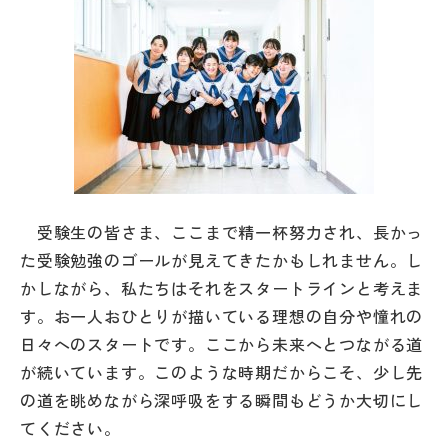
帰国生受験情報
説明会・イベント情報
よみもの
学校からのお知らせ
受験生の皆さま、ここまで精一杯努力され、長かっ
た受験勉強のゴールが見えてきたかもしれません。し
学校HP最新情報
かしながら、私たちはそれをスタートラインと考えま
す。お一人おひとりが描いている理想の自分や憧れの
特集
日々へのスタートです。ここから未来へとつながる道
が続いています。このような時期だからこそ、少し先
の道を眺めながら深呼吸をする瞬間もどうか大切にし
NettyLandかわら版
てください。