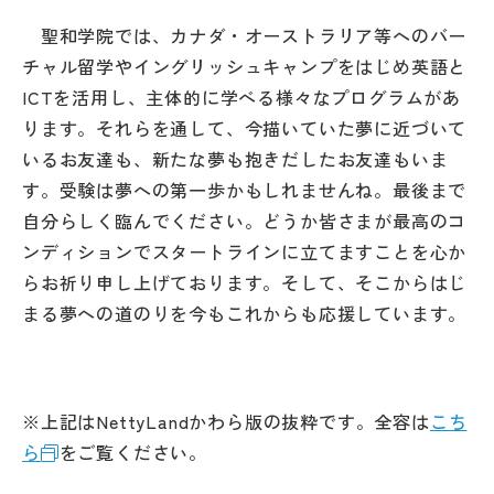
その他
聖和学院では、カナダ・オーストラリア等へのバー
チャル留学やイングリッシュキャンプをはじめ英語と
お問い合わせ
ICTを活用し、主体的に学べる様々なプログラムがあ
ります。それらを通して、今描いていた夢に近づいて
個人情報保護方針
いるお友達も、新たな夢も抱きだしたお友達もいま
す。受験は夢への第一歩かもしれませんね。最後まで
サイトマップ
自分らしく臨んでください。どうか皆さまが最高のコ
ンディションでスタートラインに立てますことを心か
らお祈り申し上げております。そして、そこからはじ
運営会社
まる夢への道のりを今もこれからも応援しています。
※上記はNettyLandかわら版の抜粋です。全容は
こち
ら
をご覧ください。