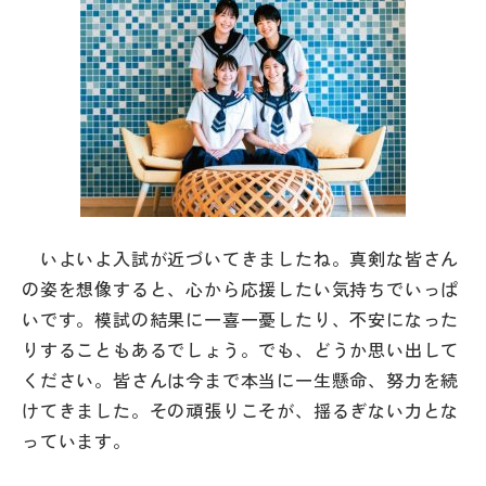
帰国生受験情報
説明会・イベント情報
よみもの
学校からのお知らせ
いよいよ入試が近づいてきましたね。真剣な皆さん
の姿を想像すると、心から応援したい気持ちでいっぱ
学校HP最新情報
いです。模試の結果に一喜一憂したり、不安になった
りすることもあるでしょう。でも、どうか思い出して
特集
ください。皆さんは今まで本当に一生懸命、努力を続
けてきました。その頑張りこそが、揺るぎない力とな
っています。
NettyLandかわら版