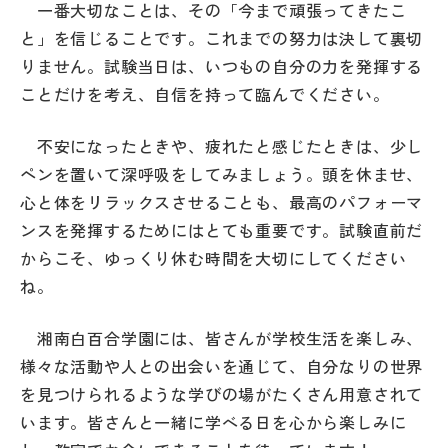
一番大切なことは、その「今まで頑張ってきたこ
その他
と」を信じることです。これまでの努力は決して裏切
お問い合わせ
りません。試験当日は、いつもの自分の力を発揮する
ことだけを考え、自信を持って臨んでください。
個人情報保護方針
不安になったときや、疲れたと感じたときは、少し
ペンを置いて深呼吸をしてみましょう。頭を休ませ、
サイトマップ
心と体をリラックスさせることも、最高のパフォーマ
ンスを発揮するためにはとても重要です。試験直前だ
からこそ、ゆっくり休む時間を大切にしてください
運営会社
ね。
湘南白百合学園には、皆さんが学校生活を楽しみ、
様々な活動や人との出会いを通じて、自分なりの世界
を見つけられるような学びの場がたくさん用意されて
います。皆さんと一緒に学べる日を心から楽しみに