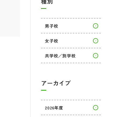
種別
男子校
女子校
共学校／別学校
アーカイブ
2026年度