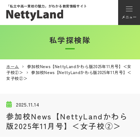
「私立中高一貫校の魅力」が
わかる教育情報サイト
メニュー
私学探検隊
アカウント登録
Myページ
ホーム
参加校News【NettyLandかわら版2025年11月号】＜女
子校②＞
参加校News【NettyLandかわら版2025年11月号】＜
メニュー
女子校②＞
学校選び
2025.11.14
学校動画
参加校News【NettyLandかわら
版2025年11月号】＜女子校②＞
私学探検隊