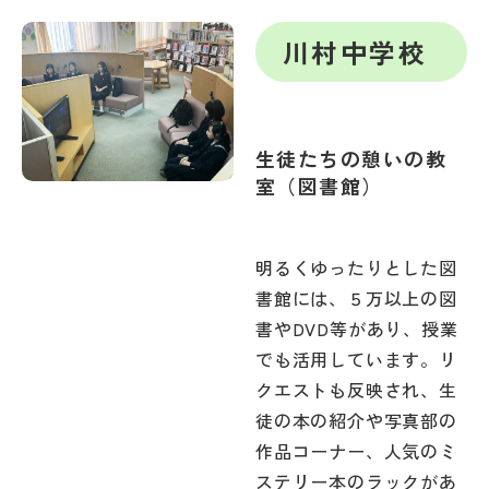
帰国生受験情報
川村中学校
説明会・イベント情報
生徒たちの憩いの教
よみもの
室（図書館）
学校からのお知らせ
明るくゆったりとした図
書館には、５万以上の図
学校HP最新情報
書やDVD等があり、授業
でも活用しています。リ
特集
クエストも反映され、生
徒の本の紹介や写真部の
NettyLandかわら版
作品コーナー、人気のミ
ステリー本のラックがあ