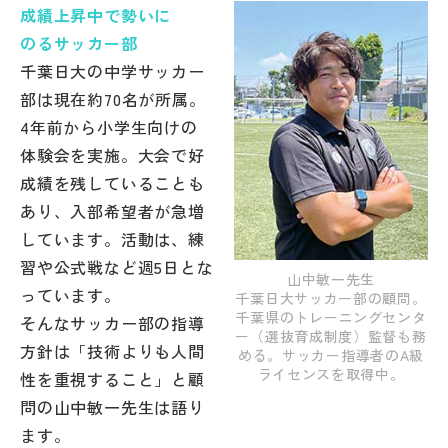
成績上昇中で勢いに
帰国生受験情報
のるサッカー部
千葉日大の中学サッカー
部は現在約70名が所属。
説明会・イベント情報
4年前から小学生向けの
体験会を実施。大会で好
よみもの
成績を残していることも
あり、入部希望者が急増
学校からのお知らせ
しています。活動は、練
習や公式戦など週5日とな
学校HP最新情報
山中敏一先生
っています。
千葉日大サッカー部の顧問。
千葉県のトレーニングセンタ
そんなサッカー部の指導
ー（選抜育成制度）監督も務
特集
方針は「技術よりも人間
める。サッカー指導者のA級
ライセンスを取得中。
性を重視すること」と顧
問の山中敏一先生は語り
NettyLandかわら版
ます。