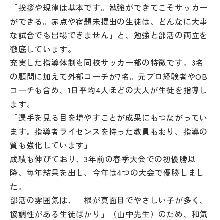
その他
「挨拶や規律は基本です。勉強ができてこそサッカー
ができる。赤点や宿題未提出の生徒は、どんなに大事
お問い合わせ
な試合でも出場できません」と、勉強と部活の両立を
徹底しています。
充実した指導体制も同校サッカー部の特徴です。3名
個人情報保護方針
の顧問に加えて外部コーチが7名。元プロ経験者やOB
コーチも含め、1日平均4人ほどの大人が生徒を指導し
サイトマップ
ます。
「選手を見る目を増やすことが成果にもつながってい
運営会社
ます。指導者ライセンスを持った教員もおり、指導の
質も強化しています」
成績も伸びており、3年前の春季大会での初優勝以
降、毎年結果を出し、今年は4つの大会で優勝しまし
た。
部活の雰囲気は、「根が真面目でやさしい子が多く、
協調性がある生徒ばかり」（山中先生）のため、和気